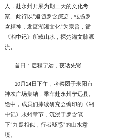
人，赴永州开展为期三天的文化考
察。此行以
追随罗含踪迹，弘扬罗
“
含精神，发展湖湘文化
为宗旨，循
”
《湘中记》所载山水，探楚湘文脉源
流。
首日：启程宁远，夜话先贤
月
日下午，考察团于耒阳市
10
24
神农广场集结，乘车赴永州宁远县。
途中，成员们捧读研究会编印的《湘
中记》永州章节，沉浸于罗含笔
下
九疑相似，行者疑惑
的山水意
“
”
境。