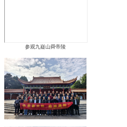
参观九嶷山舜帝陵