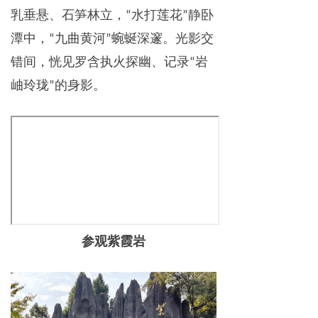
乳垂悬、石笋林立，
水打莲花
静卧
“
”
潭中，
九曲黄河
蜿蜒深邃。光影交
“
”
错间，恍见罗含执火探幽、记录
岩
“
岫玲珑
的身影。
”
参观
紫霞岩