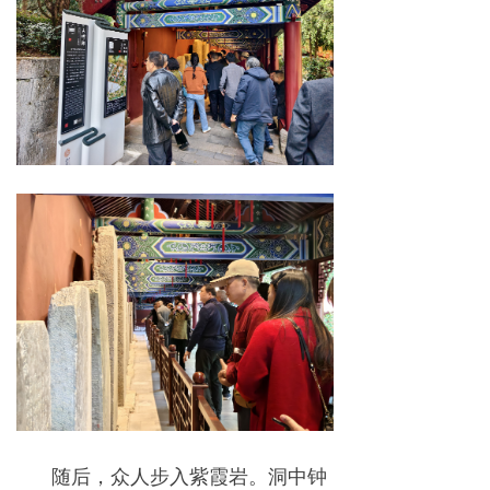
随后，众人步入紫霞岩。洞中钟