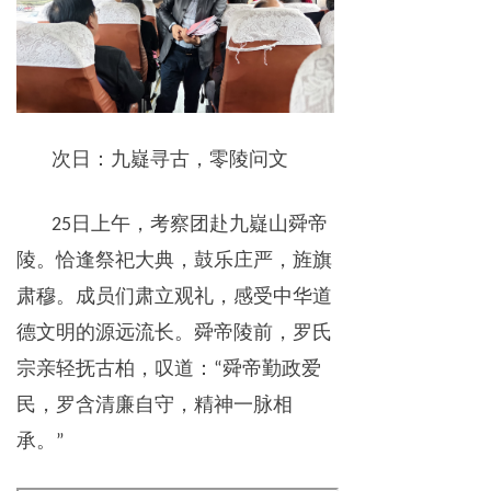
次日：九嶷寻古，零陵问文
日上午，考察团赴九嶷山舜帝
25
陵。恰逢祭祀大典，鼓乐庄严，旌旗
肃穆。成员们肃立观礼，感受中华道
德文明的源远流长。舜帝陵前，罗氏
宗亲轻抚古柏，叹道：
舜帝勤政爱
“
民，罗含清廉自守，精神一脉相
承。
”