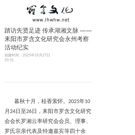
踏访先贤足迹 传承湖湘文脉 ——
耒阳市罗含文化研究会永州考察
活动纪实
创建时间：
2025年10月27日
20:31
暮秋十月，桂香萦怀。
年
2025
10
月
日至
日，耒阳市罗含文化研究
24
26
会会长罗湘云率研究会会员、理事、
罗氏宗亲代表及特邀嘉宾等四十余