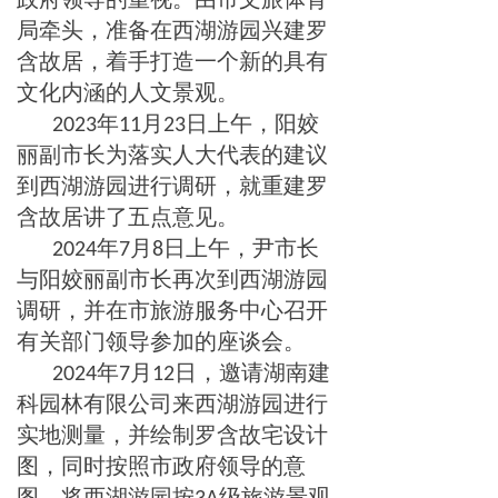
局牵头，准备在西湖游园兴建罗
含故居，着手打造一个新的具有
文化内涵的人文景观。
年
月
日上午，阳姣
2023
11
23
丽副市长为落实人大代表的建议
到西湖游园进行调研，就重建罗
含故居讲了五点意见。
年
月
日上午，尹市长
2024
7
8
与阳姣丽副市长再次到西湖游园
调研，并在市旅游服务中心召开
有关部门领导参加的座谈会。
年
月
日，邀请湖南建
2024
7
12
科园林有限公司来西湖游园进行
实地测量，并绘制罗含故宅设计
图，同时按照市政府领导的意
图，将西湖游园按
级旅游景观