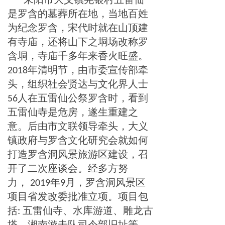
是罗含的墓葬所在地，当地百姓
为纪念罗含，宋代时就在山顶建
有寺庙，还将山下之垌场改称罗
含垌，寺庙千多年来香火旺盛。
年清明节，由市委宣传部牵
2018
头，组织社会贤达与文化界人士
人在五雷仙公祭罗含时，看到
56
五雷仙寺是危房，遂生重建之
意。后由市文联领导牵头，大义
镇政府与罗含文化研究会就如何
打造罗含洞风景旅游区建设，召
开了二次座谈会。经多方努
力，
年
月，罗含洞风景区
2019
9
项目省发改委批准立项。项目包
括
五雷仙寺、水库游道、雕龙古
:
塔、湘南游击队司令部旧址等。