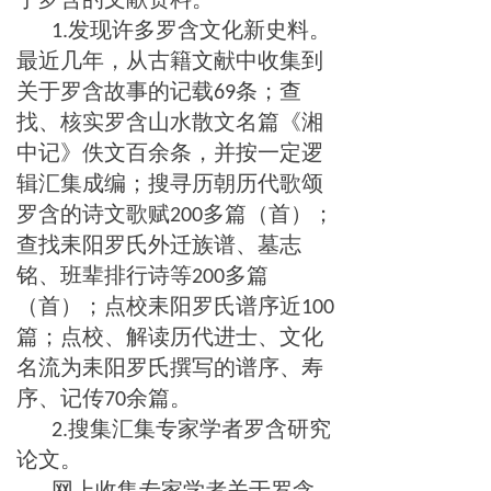
发现许多罗含文化新史料。
1.
最近几年，从古籍文献中收集到
关于罗含故事的记载
条；查
69
找、核实罗含山水散文名篇《湘
中记》佚文百余条，并按一定逻
辑汇集成编；搜寻历朝历代歌颂
罗含的诗文歌赋
多篇（首）；
200
查找耒阳罗氏外迁族谱、墓志
铭、班辈排行诗等
多篇
200
（首）；点校耒阳罗氏谱序近
100
篇；点校、解读历代进士、文化
名流为耒阳罗氏撰写的谱序、寿
序、记传
余篇。
70
搜集汇集专家学者罗含研究
2.
论文。
网上收集专家学者关于罗含