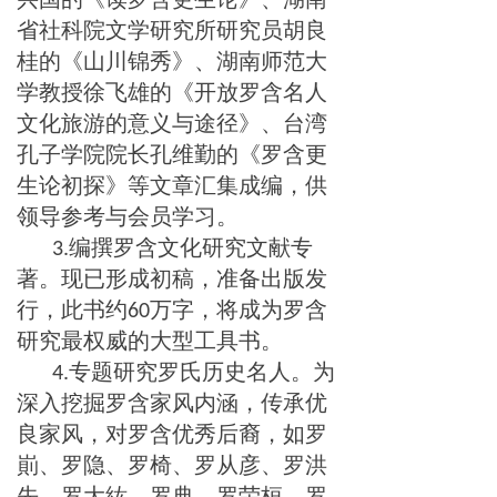
省社科院文学研究所研究员胡良
桂的《山川锦秀》、湖南师范大
学教授徐飞雄的《开放罗含名人
文化旅游的意义与途径》、台湾
孔子学院院长孔维勤的《罗含更
生论初探》等文章汇集成编，供
领导参考与会员学习。
编撰罗含文化研究文献专
3.
著。现已形成初稿，准备出版发
行，此书约
万字，将成为罗含
60
研究最权威的大型工具书。
专题研究罗氏历史名人。为
4.
深入挖掘罗含家风内涵，传承优
良家风，对罗含优秀后裔，如罗
崱、罗隐、罗椅、罗从彦、罗洪
先、罗大紘、罗典、罗荣桓、罗