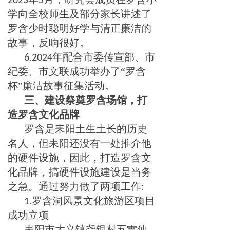
2023
5
学向全校师生及部分家长讲述了
罗含少时聪明好学与清正廉洁的
故事，反响很好。
年配合市委传宣部、市
6.2024
纪委、市文联成功举办了“罗含
杯”廉洁故事征集活动。
三、
建设祭奠罗含场馆
，打
造罗含文化品牌
罗含是耒阳土生土长的历史
名人，但耒阳还没有一处推介他
的硬件设施，因此，打造罗含文
化品牌，搞硬件设施建设是当务
之急。通过努力做了两项工作
:
罗含洞风景文化旅游区项目
1.
成功立项
耒阳市大义镇尧银村五雷仙