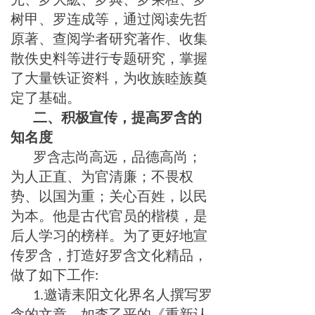
树甲、罗连成等，通过阅读先哲
原著、查阅学者研究著作、收集
散佚史料等进行专题研究，掌握
了大量铁证资料，为收族睦族奠
定了基础。
二、积极宣传，提高罗含的
知名度
罗含志尚高远，品德高尚；
为人正直、为官清廉；不畏权
势、以国为重；关心百姓，以民
为本。他是古代官员的楷模，是
后人学习的榜样。为了更好地宣
传罗含，打造好罗含文化精品，
做了如下工作
:
邀请耒阳文化界名人撰写罗
1.
含的文章。如李乙平的《重新认