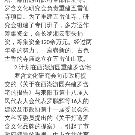
罗含文化研究会负责重建五雷仙
寺项目。为了重建五雷仙寺，研
究会组建了专门班子，多方运作
筹集资金，会长罗湘云带头捐
资，筹集资金
余万元。经过两
120
年多的努力，一座崭新的、古色
古香的寺庙屹立在五雷仙山顶。
计划在西湖游园重建罗含宅
2.
罗含文化研究会向市政府提
交的《关于在西湖游园兴建罗含
宅的报告》与耒阳市第十八届人
民代表大会代表罗鹏辉等
人的
16
建议及市政协第十一届委员会朱
文科等委员提出的《关干打造罗
含文化品牌的提案》，引起了市
政府领导的重视。由市文旅体育