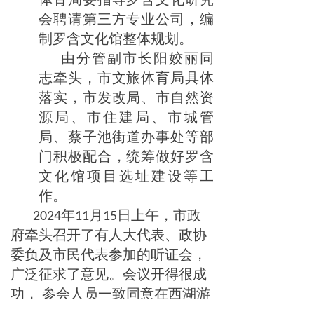
会聘请第三方专业公司，编
制罗含文化馆整体规划。
由分管副市长阳姣丽同
志牵头，市文旅体育局具体
落实，市发改局、市自然资
源局、市住建局、市城管
局、蔡子池街道办事处等部
门积极配合，统筹做好罗含
文化馆项目选址建设等工
作。
年
月
日上午，市政
2024
11
15
府牵头召开了有人大代表、政协
委负及市民代表参加的听证会，
广泛征求了意见。会议开得很成
功，
参会人员一致同意在西湖游
园重建罗含宅。