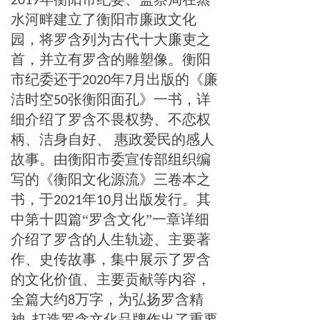
2019
水河畔建立了衡阳市廉政文化
园，将罗含列为古代十大廉吏之
首，并立有罗含的雕塑像。衡阳
市纪委还于
年
月出版的《廉
2020
7
洁时空
张衡阳面孔》一书，详
50
细介绍了罗含不畏权势、不恋权
柄、洁身自好、
惠政爱民的感人
故事。由衡阳市委宣传部组织编
写的《衡阳文化源流》三卷本之
书，于
年
月出版发行。其
2021
10
中第十四篇“罗含文化”一章详细
介绍了罗含的人生轨迹、主要著
作、史传故事，集中展示了罗含
的文化价值、主要贡献等内容，
全篇大约
万字，为弘扬罗含精
8
神
打造罗含文化品牌作出了重要