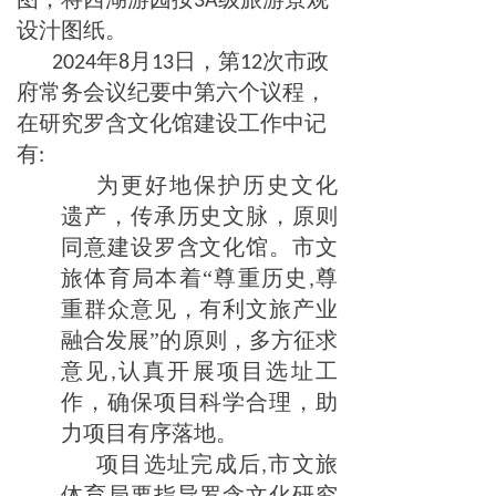
3A
设汁图纸。
年
月
日，第
次市政
2024
8
13
12
府常务会议纪要中第六个议程，
在研究罗含文化馆建设工作中记
有
:
为更好地保护历史文化
遗产，传承历史文脉，原则
同意建设罗含文化馆。市文
旅体育局本着
“尊重历史
尊
,
重群众意见，有利文旅产业
融合发展”的原则，多方征求
意见
认真开展项目选址工
,
作，确保项目科学合理，助
力项目有序落地。
项目选址完成后
市文旅
,
体育局要指导罗含文化研究