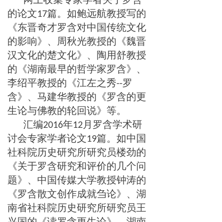
的论文
篇。如鲍远航教授写的
17
《东晋奇才罗含对中国传统文化
的影响》、周秋光教授的《魏晋
汉文化的楚文化》、陶用舒教授
的《湖南最早的哲学家罗含》、
李绍平教授的《江左之秀
罗
--
含》、马建华教授的《罗含的更
生论与佛教的轮回说》等。
汇编
年
月罗含学术研
2016
12
讨会专家学者论文
篇。如中国
19
社科院历史研究所研究员楼劲的
《关于罗含研究和评价的几个问
题》、中国传媒大学教授钟涛的
《罗含散文创作成就刍论》、湖
南省社科院历史研究所研究员王
兴国的《读罗含更生论》、湖南