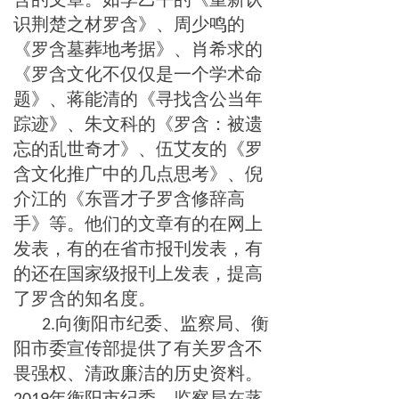
识荆楚之材罗含》、周少鸣的
《罗含墓葬地考据》、肖希求的
《罗含文化不仅仅是一个学术命
题》、蒋能清的《寻找含公当年
踪迹》、朱文科的《罗含：被遗
忘的乱世奇才》、伍艾友的《罗
含文化推广中的几点思考》、倪
介江的《东晋才子罗含修辞高
手》等。他们的文章有的在网上
发表，有的在省市报刊发表，有
的还在国家级报刊上发表，提高
了罗含的知名度。
向衡阳市纪委、监察局、衡
2.
阳市委宣传部提供了有关罗含不
畏强权、清政廉洁的历史资料。
年衡阳市纪委、监察局在蒸