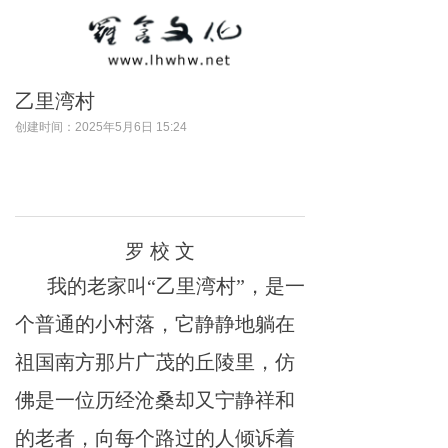
乙里湾村
创建时间：
2025年5月6日
15:24
罗
校
文
我
的老
家
叫
“乙
里
湾村”，
是
一
个普通的小村落，
它
静静地躺在
祖国南方那片广茂的丘陵里，仿
佛
是
一位历经沧桑却又
宁
静祥和
的老者，
向
每个路过的人倾诉
着