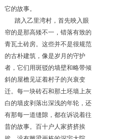
它的故事。
踏
入
乙
里
湾村，
首
先
映
入眼
帘的是
那高
矮不一，错落有致的
青瓦土
砖房
。这
些
并不是很规范
的
古朴建
筑
，像是
岁
月的
守
护
者，
它
们
用
斑驳的墙壁和略带倾
斜的
屋
檐
见证着
村子的
兴
衰
变
迁。每一块
砖
石和那土坯墙上灰
白的墙皮剥落出深浅的
年
轮，还
有那每一
道
缝隙，都在诉说着往
昔的故事。百十户人
家
挤挤挨
挨，没有
雕
梁画栋
的
深宅大院，