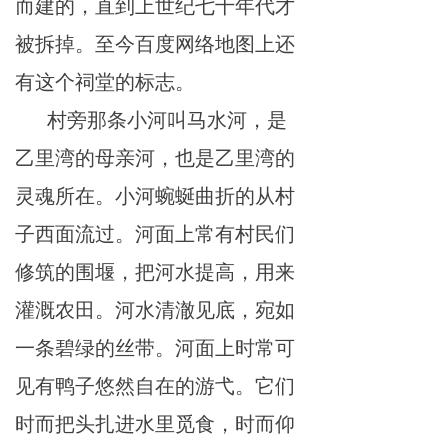
而建的，直
到上
世纪七十年代才
被
拆掉。至今百度网络地
图上
还
有
这个祠堂的标志。
村旁
那条小河
叫马
水河，
是
乙
里
湾的
母
亲河，也是乙
里
湾的
灵魂所在。小河
蜿
蜒曲折的
从
村
子西
面
流
过
。河
面上常
有村
民
们
修
筑的围
堰，把河水提
高
，
用
来
灌溉
农田
。河水清澈
见
底，
宛
如
一条碧绿的丝带。河面
上
时
常
可
见
有
鸭
子悠然自在的游弋。
它
们
时而把头扎进水
里
觅食，
时
而仰