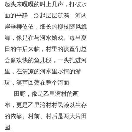
起头来
嘎
嘎的
叫上
几声，打
破
水
面
的平静，
泛
起
层
层涟漪。河两
岸
垂柳依依，细
长的
柳枝随
风
瓢
舞，像是在与河水
嬉
戏。每
当
夏
日
的午后来
临
，村里的孩童们
总
会像
欢快
的鱼儿
般
，一头扎进河
里
，在清凉的
河
水
里
尽
情
的
游
玩，
笑
声
回
荡在整个河面。
田野
，像是乙
里
湾村的画
布，更是乙
里
湾村村民赖
以生
存
的依
靠
。村
前
、村后是
两
大
片田
园。