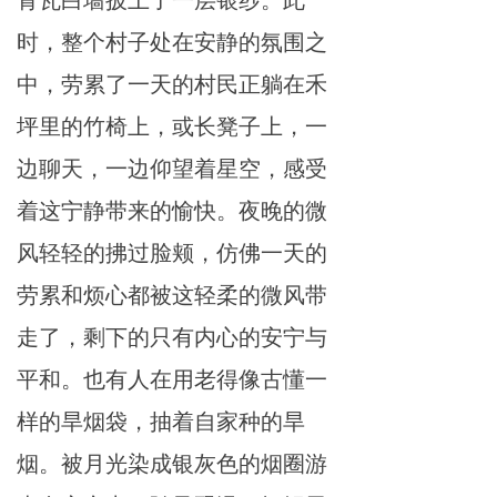
青瓦白墙披
上
了一层银纱。
此
时，整个村子处在安静的氛围
之
中
，劳
累
了一天的村民正躺在禾
坪里的竹椅上，或长
凳
子上，一
边聊天，一边仰望着
星
空，感受
着这
宁
静
带
来的
愉
快。
夜
晚的微
风
轻轻的拂过
脸
颊，仿佛一天的
劳
累
和烦
心
都被这轻柔的微
风
带
走了，剩下的
只
有
内心
的安
宁
与
平和。也有人在
用
老得像古
懂
一
样的
旱
烟袋，抽着自
家
种的
旱
烟。
被月
光染成银灰色的烟
圈
游