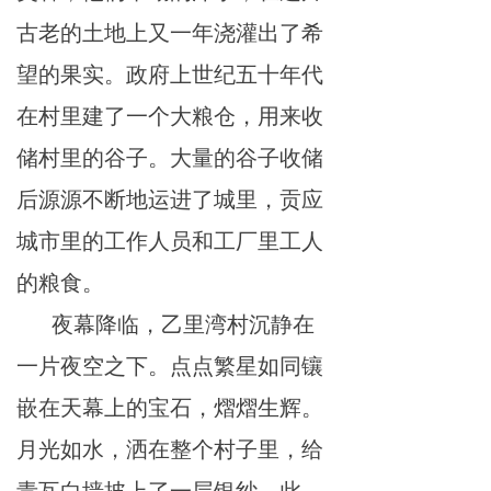
古老的土地
上又
一年浇灌
出
了希
望的
果
实。
政
府
上
世纪五十年代
在
村里建了一个大粮仓，
用
来
收
储村里的谷子。大
量
的
谷
子
收
储
后源源不断地运进了城里，贡
应
城市
里
的工作人员
和
工厂里工人
的粮食。
夜幕
降
临
，乙
里
湾村沉静在
一
片夜空之
下。
点点
繁星
如同
镶
嵌在天
幕上的
宝
石
，熠熠生辉。
月
光如
水
，洒在整个村子里，给