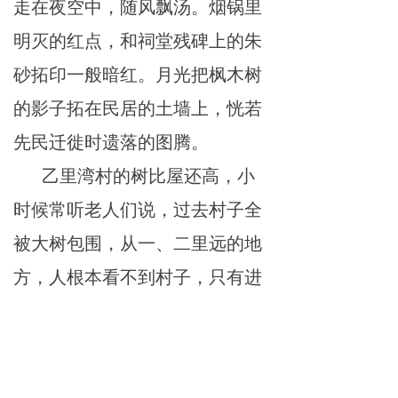
走在
夜空中
，随
风
飘
汤
。
烟
锅里
明
灭的红
点
，和祠堂残碑
上
的朱
砂拓印一般
暗
红。
月
光把枫木树
的
影
子拓在民居的土墙上，
恍
若
先
民迁徙
时遗
落的
图腾
。
乙
里
湾村的树比
屋
还
高
，小
时
候
常听
老人们说，过去村子全
被
大树包
围
，
从
一、二
里
远的地
方，
人
根本看
不到
村子，只有进
到
村里才能看到
房
屋。直
到我
们
懂
事的那年
头
，还看到有很多大
树。
主
要是枫木树，香樟树，柏