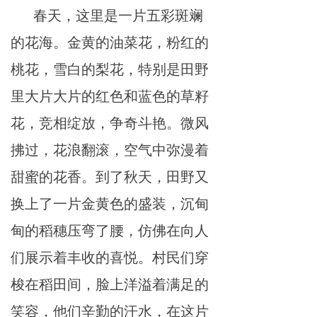
春
天，这
里是
一
片
五彩斑斓
的花海。金黄的油菜花，
粉
红的
桃花，雪白的梨花，
特
别是
田野
里
大
片
大
片
的红色和蓝色的草籽
花，
竞
相绽放，争奇斗艳。微
风
拂
过，花浪翻滚，
空
气中弥漫着
甜蜜的花香。到了秋天，
田野
又
换
上
了一
片
金黄色的
盛
装，沉甸
甸的稻穗
压弯
了腰，仿佛在向
人
们
展
示着丰
收
的喜
悦
。
村
民们穿
梭在稻
田间
，
脸
上洋溢着满足的
笑
容
，他们
辛
勤的汗水，在这
片