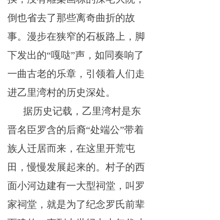
倒也
省去
了那
些
离
奇曲
折的故
事。漫
步
在狭窄的石板
路
上，
脚
下发出的
“
嘎
哒
”声，如
同
奏响了
一
曲
古老的乐
章
，
引
领
着
人们
走
进乙
里
湾村的历史深处。
据
历史记载，乙
里
湾村
是
东
晋名臣
罗
含的
后
裔“处
端
公
”带着
族人迁居
而
来，在这
里
开荒屯
田
，
慢
慢发展起来的。村子的西
面小
河边建有一大型祠堂，叫
罗
家祠
堂，就是为了纪念
罗
氏前
辈