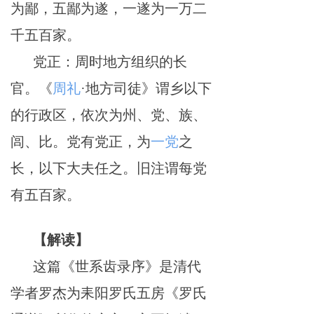
为鄙，五鄙为遂，一遂为一万二
千五百家。
党正：周时地方组织的长
官。《
周礼
·地方司徒》谓乡以下
的行政区，依次为州、党、族、
闾、比。党有党正，为
一党
之
长，以下大夫任之。旧注谓每党
有五百家。
【
解读
】
这篇《世系齿录序》是清代
学者罗杰为耒阳罗氏五房《罗氏