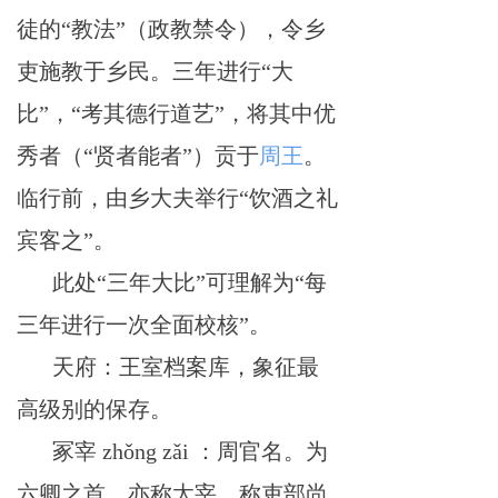
徒的
“教法”（政教禁令），令乡
吏施教于乡民。三年进行“大
比”，“考其德行道艺”，将其中优
秀者（“贤者能者”）贡于
周王
。
临行前，由乡大夫举行
“饮酒之礼
宾客之”。
此处
“三年大比”可理解为“每
三年进行一次全面校核”。
天府：王室档案库，象征最
高级别的保存。
冢宰
zhǒng zǎi ：周官名。为
六卿之首，亦称太宰。称吏部尚