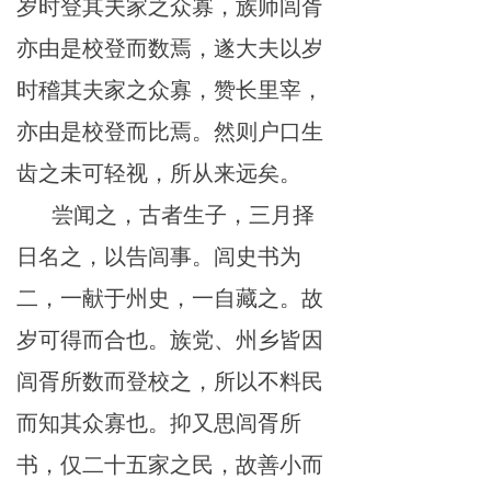
岁时登其夫家之众寡，族师闾胥
亦由是校登而数焉，遂大夫以岁
时稽其夫家之众寡，赞长里宰，
亦由是校登而比焉。然则户口生
齿之未可轻视，所从来远矣。
尝闻之，古者生子，三月择
日名之，以告闾事。闾史书为
二，一献于州史，一自藏之。故
岁可得而合也。族党、州乡皆因
闾胥所数而登校之，所以不料民
而知其众寡也。抑又思闾胥所
书，仅二十五家之民，故善小而