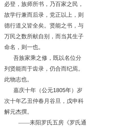
必登，族师所书，乃百家之民，
故学行兼而后录，党正以上，则
德行道义皆全矣。贤能之书，与
万民之数所献自别，而当其生子
命名，则一也。
吾族家乘之修，既以名位分
列贤能而于齿录，仍合而纪焉。
此物志也。
嘉庆十年（
公元
1805
年
）岁
次十年乙丑仲春月谷旦，戊申科
解元杰撰。
——耒阳罗氏五房《罗氏通