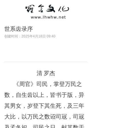
世系齿录序
创建时间：
2025年4月18日
09:40
清
罗杰
《周官》司民，掌登万民之
数，自生齿以上，皆书于版，异
其男女，岁登下其生死，及三年
大比，以万民之数诏司㓂，司㓂
及孟冬祀，司民之日，献其数于