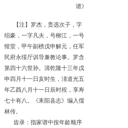
谱》
【注】罗杰，贵选次子，字
绍豪，一字凡夫，号柳江，一号
惺堂，甲午副榜戊申解元，任军
民府永绥厅训导兼教论事。罗含
第四十六世孙。清乾隆十三年戊
申四月十一日亥时生，淸道光五
年乙酉八月十一日辰时殁，享寿
七十有八。《耒阳县志》编入儒
林传。
齿录：指家谱中按年龄顺序