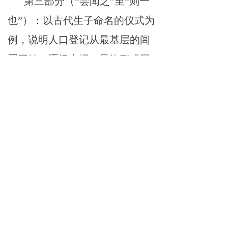
第三部分（
“尝闻之”至“则一
也”）：以古代生子命名的仪式为
例，说明人口登记从最基层的闾
胥开始，逐级上报，最终形成国
家的整体数据。
第四部分（
“吾族家乘之修”至
结尾）：点明修撰家谱的意义，
将官府对人口的重视类比为家族
对世系的记录，强调家谱是家族
的重要文献。
核心思想
3.
人口为立国之本：文章强