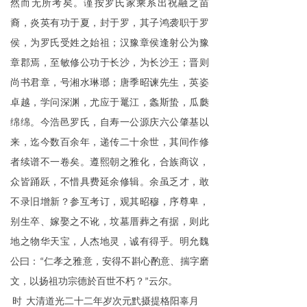
然而无所考矣。谨按罗氏家乘系出祝融之苗
裔，炎英有功于夏，封于罗，其子鸿袭职于罗
侯，为罗氏受姓之始祖；汉豫章侯逢射公为豫
章郡焉，至敏修公功于长沙，为长沙王；晋则
尚书君章，号湘水琳瑯；唐季昭谏先生，英姿
卓越，学问深渊，尤应于鼍江，螽斯蛰，瓜瓞
绵绵。今浩邑罗氏，自寿一公源庆六公肇基以
来，迄今数百余年，递传二十余世，其间作修
者续谱不一卷矣。遵熙朝之雅化，合族商议，
众皆踊跃，不惜具费延余修辑。余虽乏才，敢
不录旧增新？参互考订，观其昭穆，序尊卑，
别生卒、嫁娶之不讹，坟墓厝葬之有据，则此
地之物华天宝，人杰地灵，诚有得乎。明允魏
公曰：
仁孝之雅意，安得不斟心酌意、揣字磨
“
文，以扬祖功宗德於百世不朽？
云尔。
”
时
大清道光二十二年岁次元黓摄提格阳辜月