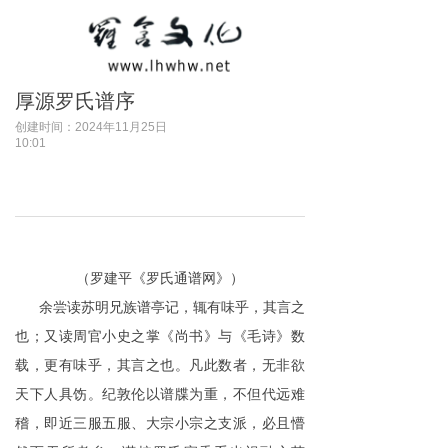
厚源罗氏谱序
创建时间：
2024年11月25日
10:01
（罗建平《罗氏通谱网》）
余尝读苏明兄族谱亭记，辄有味乎，其言之
也；又读周官小史之掌《尚书》与《毛诗》数
载，更有味乎，其言之也。凡此数者，无非欲
天下人具饬。纪敦伦以谱牒为重，不但代远难
稽，即近三服五服、大宗小宗之支派，必且懵