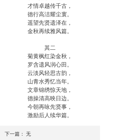
才情卓越传千古，
德行高洁耀尘寰。
遥望先贤遗泽在，
金秋再续雅风篇。
其二
菊黄枫红染金秋，
罗含遗风润心田。
云淡风轻思古韵，
山青水秀忆当年。
文章锦绣惊天地，
德操清高映日边。
今朝再咏先贤事，
激励后人续华篇。
下一篇：
无