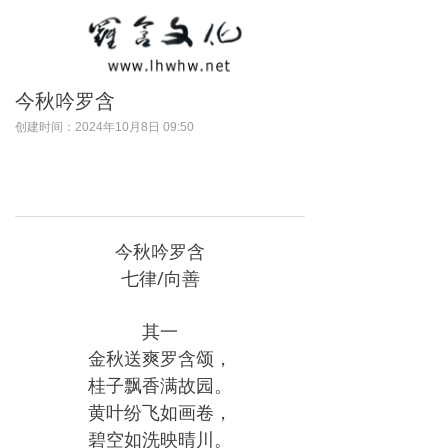
今秋吟罗含
创建时间：
2024年10月8日
09:50
今秋吟罗含
七律/向善
其一
金秋送爽罗含颂，
桂子飘香满故园。
黄叶纷飞如画卷，
碧空如洗映晴川。