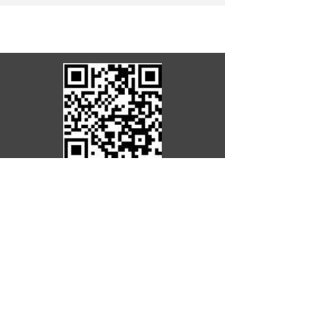
罗含文化研究会
电话：0734-4300001
湘ICP备18019892
号-1
邮箱：14443737644@qq.com 地址：湖
南省耒阳市金山路151号
友情链接：
中华罗氏传媒
中华罗氏文艺
网
蔡
伦竹海
耒阳历史文化网