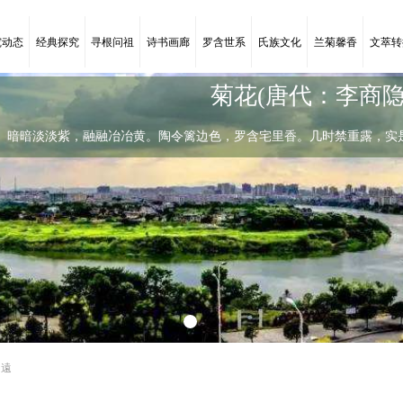
究动态
经典探究
寻根问祖
诗书画廊
罗含世系
氏族文化
兰菊馨香
文萃转
菊花(唐代：李商隐
暗暗淡淡紫，融融冶冶黄。陶令篱边色，罗含宅里香。几时禁重露，实
陶令篱边色
暗暗淡淡紫，融融冶冶黄。陶令篱边色，
名遠