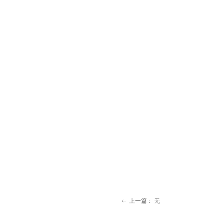
上一篇：
无
ꂃ