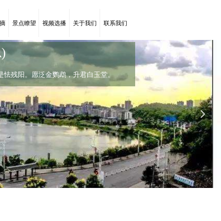
摘
景点瞭望
视频选播
关于我们
联系我们
)
菊花(唐代：李商隐)
是怯残阳。愿泛金鹦鹉，升君白玉堂。
，罗含宅里香。
罗含宅里香。几时禁重露，实是怯残阳。愿泛金鹦鹉，升
넲