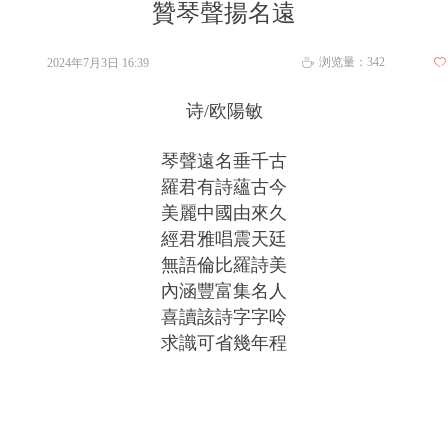
贊琴聲揚名遠
浏览量：
342
2024年7月3日
16:39
ꄀ
ꄘ
诗/欧陽敏
琴聲遠名垂千古
羅君有詩蘊古今
美麗中國由來久
經君雅唱震天廷
無語倫比羅詩美
內涵豐富集名人
喜讀該詩字字呤
求識可省幾年程