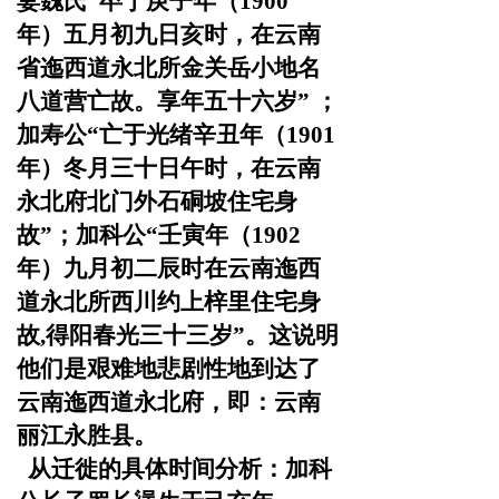
妻魏氏“卒于庚子年（1900
年）五月初九日亥时，在
云南
省迤西道永北所金关岳小地名
八道营亡故。享年五十六
岁” ；
加寿公“亡于光绪辛丑年（1901
年）冬月三十日午时，
在云南
永北府北门外石硐坡住宅身
故”；加科公“壬寅年
（1902
年）九月初二辰时在云南迤西
道永北所西川约上梓里
住宅身
故,得阳春光三十三岁”。这说明
他们是艰难地悲剧性
地到达了
云南迤西道永北府，即：云南
丽江永胜县。
从迁徙的具体时间分析：加科