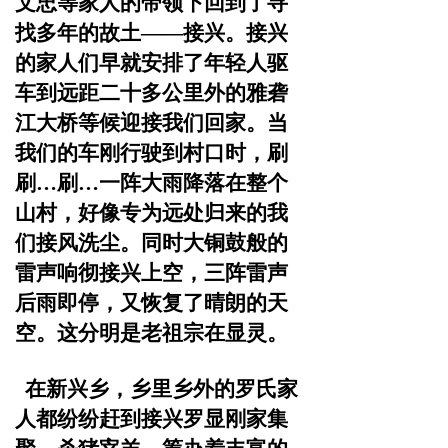
文忠等家人的带领下回到了寻
找多年的故土——接兴。
接兴
的家人们早就安排了年轻人驱
车到远距二十多公里外
的雅砻
江大桥等候迎接我们回家。当
我们的车刚行驶到村口
时，刷
刷…刷…一阵大雨降落在整个
山村，好像专为远处归
来的我
们接风洗尘。同时大铜鼓般的
雷声响彻接兴上空，三阵雷声
后雨即停，又恢复了晴朗的天
空。这分明是老祖宗在
显灵。
在新兴乡，乡里乡外的罗氏家
人都纷纷赶到接兴罗显
刚家集