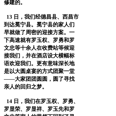
修建的。
13 日，我们经德昌县、西昌市
到达冕宁县。冕宁县的家
人们
早就做了周密的迎接方案。一
下高速就有罗玉权、罗勇
和罗
文忠等十余人在收费站等候迎
接我们，并在酒店设大横
幅标
语欢迎我们。更有意味深长地
是以大圆桌宴的方式团聚
一堂
——大家团团圆圆，圆了寻找
亲人的回归之梦。
14 日，我们在罗玉权、罗勇、
罗显荣、罗显祥、罗玉先
和罗