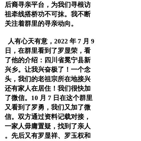
后裔寻亲平台，为
我们寻根访
祖牵线搭桥功不可抹。我不断
关注着群里的寻亲
动向。
人有心天有意，2022 年 7 月 9
日，在群里看到了罗显
荣，看
了他的介绍：四川省冕宁县新
兴乡。让我兴奋极了！一个念
头，我们的老祖宗所在地接兴
还有家人在居住！我们
很快加
了微信。10 月 7 日在这个群里
又看到了罗勇，我们又
加了微
信。双方通过资料记载对接，
一家人毋庸置疑，找到
了亲人
。先后又有罗显祥、罗玉权和