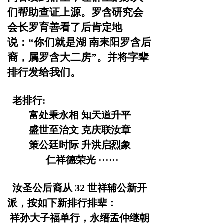
们帮助查证上
源。罗含研究会
会长罗育善看了后肯定地
说：
“你们就是湖
南耒阳罗含后
裔，属罗含大二房
”。并将字辈
排行发给我们。
老排行:
富处秉永相
知天道升平
盛世至治文
克庆联汝章
策公廷时际
升洪启烈象
仁祥德荣光
······
汝圣公后裔从
32 世祥辅公新开
派，按如下新排行排辈：
祥孙大子福单行，永缙孟仲继朝