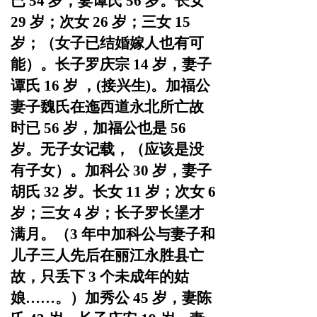
已
54 岁，妻谭氏 56 岁。长女
29 岁；次女 26 岁；
三女
15
岁；（女子已结婚嫁人也有可
能）。长子罗庆宗 14 岁，
妻子
谭氏
16 岁 ，(接兴生)。
加福公
妻子魏氏在迤西道永北所亡故
时已
56 岁，加福
公也是
56
岁。无子女记载，（应该是没
有子女）。
加科公
30 岁，妻子
胡氏 32 岁。长女 11 岁；次女 6
岁；三女 4 岁；长子罗长塣才
满月。（3 年中加科公与妻子和
儿子
三人先后在丽江永胜县亡
故，只丢下
3 个未成年的姑
娘……。）
加秀公
45 岁，妻陈