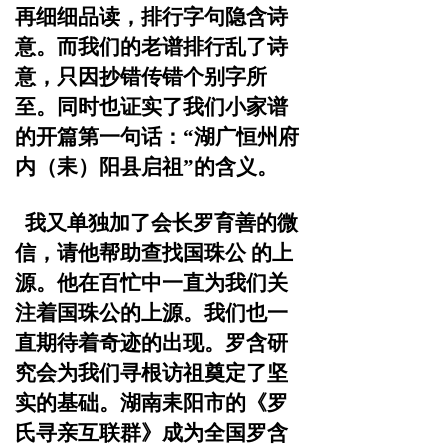
再细细品读，排行字句隐
含诗
意。而我们的老谱排行乱了诗
意，只因抄错传错个别字
所
至。同时也证实了我们小家谱
的开篇第一句话：
“湖广恒
州府
内（耒）阳县启祖”的含义。
我又单独加了会长罗育善的微
信，请他帮助查找国珠公
的上
源。他在百忙中一直为我们关
注着国珠公的上源。我们
也一
直期待着奇迹的出现。
罗含研
究会为我们寻根访祖奠定了坚
实的基础。湖南耒
阳市的《罗
氏寻亲互联群》成为全国罗含