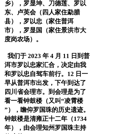
乡），
罗显坤、刀德莲、罗以
东、卢英会（四人家住勐腊
县），罗
以忠（家住普洱
市），罗显国（家住景洪市大
度岗农场）。
我
们于
2023 年 4 月 11 日到普
洱市罗以忠家汇合，决定由我
和
罗以忠自驾车前行。12 日一
早从普洱市出发，下午到达了
四
川省会理市。到会理是为了
看一看钟鼓楼（又叫“凌霄楼
”），
瞻仰罗国珠的历史遗迹。
钟鼓楼是清雍正十二年（1734
年），
由会理知州罗国珠主持