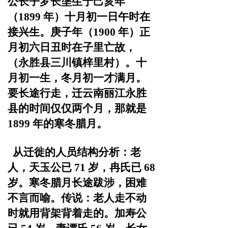
公长子罗长塣生于己亥年
（1899 年）十月初一日午时在
接兴生。庚子年（1900 年）
正
月初六日丑时在子里亡故，
（永胜县三川镇梓里村）。十
月
初一生，冬月初一才满月。
要长途行走，迁云南丽江永胜
县
的时间仅仅两个月，那就是
1899 年的寒冬腊月。
从迁徙的人员结构分析：老
人，天玉公已
71 岁，冉氏
已
68
岁。寒冬腊月长途跋涉，困难
不言而喻。传说：老人
走不动
时就用背架背着走的。
加寿公