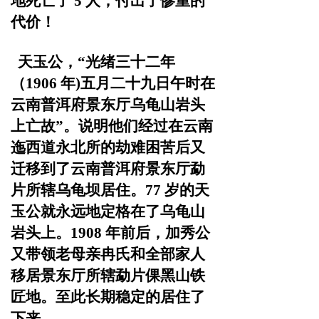
地死亡了
5 人，付出了惨重的
代价！
天玉公，
“光绪三十二年
（1906 年)五月二十九日午时在
云南普洱府景东厅乌龟山岩头
上亡故”。
说明他们经过在云南
迤西道永北所的劫难困苦后又
迁
移到了云南普洱府景东厅勐
片所辖乌龟坝居住。77 岁的天
玉
公就永远地定格在了乌龟山
岩头上。
1908 年前后，加秀公
又带领老母亲冉氏和全部家人
移居
景东厅所辖勐片倮黑山铁
匠地。至此长期稳定的居住了
下来。