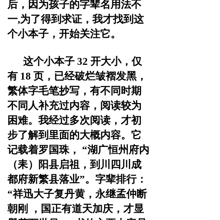
后，因为孩子的字辈名
用法不
一,为了得到求证，我才找到这
个小本子，开始关注
它。
这个小本子
32 开大小，仅
有 18 页，已经破烂皱褶发黑，
繁体字毛笔抄写，有不同时期
不同人补充过内容，阅读较为
困难。我经过多次阅读，才初
步了解到里面的大概内容。它
记载着罗国珠，
“湖广恒州府内
（耒）阳县启祖，到川四川
成
都府新繁县落业”。字辈排行：
“祥迅大子复丹黄，永继孟
仲断
朝刚
，国正有道天加庆，才显