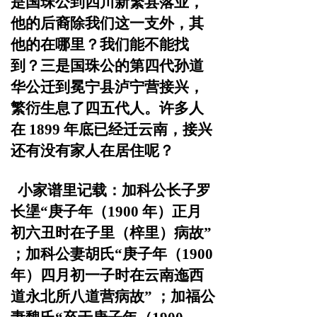
是国珠公到四川新繁县落业，
他的后裔除我们这一支
外，其
他的在哪里？我们能不能找
到？三是国珠公的第四代
孙道
华公迁到冕宁县泸宁营接兴，
繁衍生息了四五代人。许
多人
在
1899 年底已经迁云南，接兴
还有没有家人在居住呢？
小家谱里记载：加科公长子罗
长塣
“庚子年（1900 年）
正月
初六丑时在子里（梓里）病故”
；加科公妻胡氏“庚子
年（1900
年）四月初一子时在云南迤西
道永北所八道营病故” ；
加福公