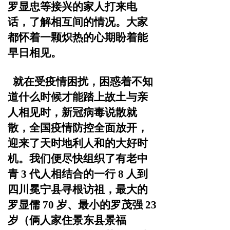
罗显忠等接兴的家人
打来电
话，了解相互间的情况。大家
都怀着一颗炽热的心期
盼着能
早日相见。
就在受疫情困扰，困惑着不知
道什么时候才能踏上故土
与亲
人相见时，新冠病毒说散就
散，全国疫情防控全面放开，
迎来了天时地利人和的大好时
机。我们便尽快组织了有老中
青
3 代人相结合的一行 8 人到
四川冕宁县寻根访祖，最大的
罗显儒
70 岁、最小的罗茂强 23
岁（俩人家住景东县景福