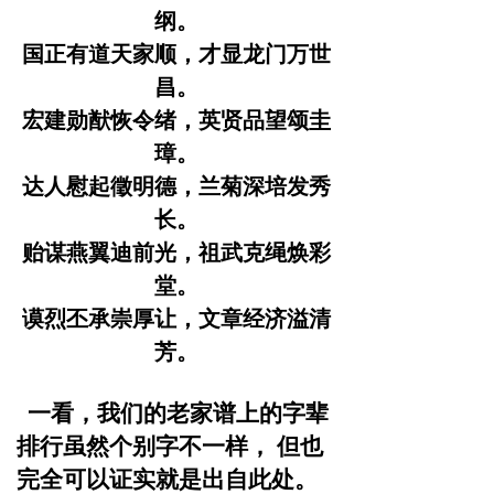
纲。
国正有道天家顺，才显龙门万世
昌。
宏建勋猷恢令绪，英贤品望颂圭
璋。
达人慰起徵明德，兰菊深培发秀
长。
贻谋燕翼迪前光，祖武克绳焕彩
堂。
谟烈丕承崇厚让，文章经济溢清
芳。
一看，我们的老家谱上的字辈
排行虽然个别字不一样，
但也
完全可以证实就是出自此处。