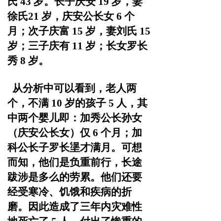
氏 43 岁。长子庆安 19 岁，妻
徐氏
21 岁，庆安公长女 6 个
月；次子庆富 15 岁，妻刘氏 15
岁；
三子庆有
11 岁；长女罗长
秀 8 岁。
从分析中可以看到，老人两
个，不满
10 岁的孩子 5 人，
其
中两个婴儿即：加秀公长孙女
（庆安公长女）仅
6 个月；
加
科公长子罗长塣才满月。
可想
而知，他们是负重前行，长途
跋涉是多么的劳累。
他们还要
经受寒冷、饥饿和疾病的折
磨。因此造成了三年内
灾难性