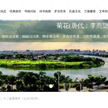
究动态
经典探究
寻根问祖
诗书画廊
罗含世系
氏族文化
兰菊馨香
文萃转
菊花(唐代：李商隐
暗暗淡淡紫，融融冶冶黄。陶令篱边色，罗含宅里香。几时禁重露，实
陶令篱边色
暗暗淡淡紫，融融冶冶黄。陶令篱边色，
）十二修通谱序（公元1992年）