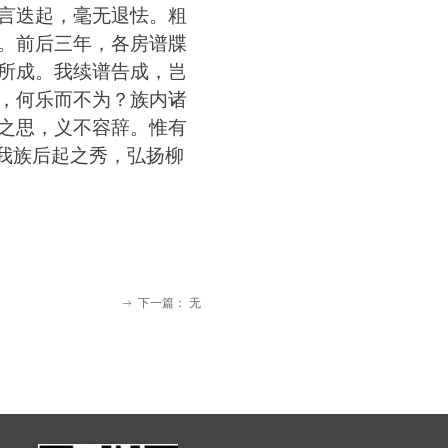
言迭起
，
毫无退怯
。
粗
。
前后三年
，
各房谱牒
所成
。
我续谱告成
，
岂
，
何乐而不为
？
族内诸
之思
，
义不容辞
。
惟有
我族后起之秀
，
弘扬柳
下一篇：
无
ꁹ