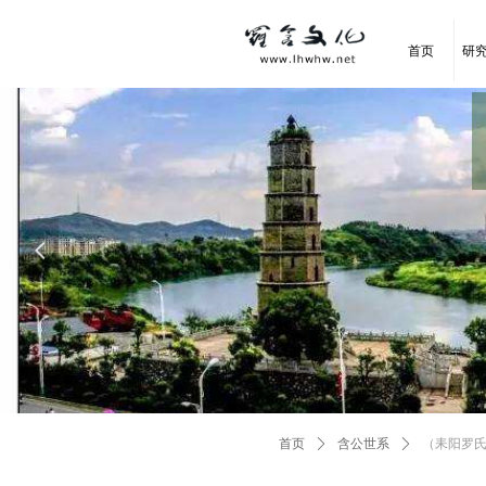
首页
研
넳
首页
ꄲ
含公世系
ꄲ
（耒阳罗氏