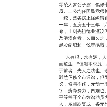
零陵人罗公子雯
，
倡修
愿
。
二公均任国民党师
一续
，
然各房上届续谱
一年
，
五房五十三年
，
修
，
上则先祖德业湮没
及港澳台者
，
久而久之
虽贤豪崛起
，
锐志续谱
木有根
，
水有源
，
人
而道生
。
”
但溯本求源
，
于前者
，
先人之功也
。
毅然倡修全市通谱
，
但
义
，
修与不修
，
无动于
字
，
辨释费力
，
四难也
平等筹开全市续谱动员
人
，
咸
踊
跃赞成
，
各无