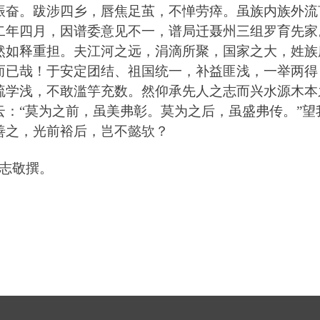
振奋
。
跋涉四乡
，
唇焦足茧
，
不惮劳瘁
。
虽族内族外流
二年四月
，
因谱委意见不一
，
谱局迁聂州三组罗育先家
然如释重担
。
夫江河之远
，
涓滴所聚
，
国家之大
，
姓族
而
已
哉
！
于安定团结
、
祖国统一
，
补益匪浅
，
一举两得
疏学浅
，
不敢滥竽充数
。
然仰承先人之志而兴水源木本
云
：
“
莫为之前
，
虽美弗彰
。
莫为之后
，
虽盛弗传
。
”
望
善之
，
光前裕后
，
岂不懿欤
？
志敬撰
。