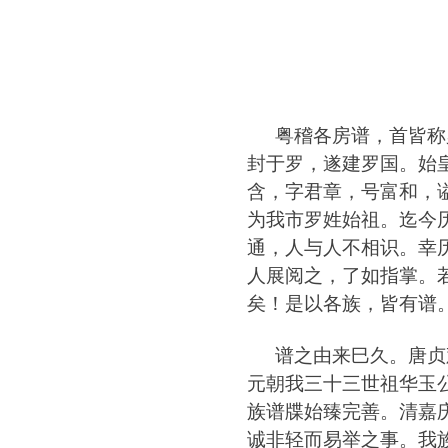
粤稽各房谱
，
首皆称
封于罗
，
遂建罗国
。
始
含
，
字君章
，
号富和
，
为我市罗姓始祖
。
迄今
通
，
人与人不相识
。
幸
人展阅之
，
了如指掌
。
矣
！
是以各族
，
皆有谱
谱之由来巳久
。
唐贞
元朝我三十三世祖华玉
族谱牒始臻完善
。
清嘉
诚非轻而易举之事
。
我