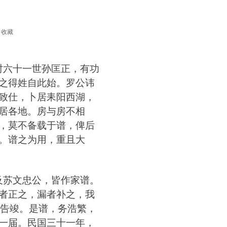
）
收藏
时六十一世孙匡正
，
有功
之得姓自此始
。
罗公讳
致仕
，
卜居耒阳西湖
，
居各地
。
房与房不相
，
莫不备载于谱
，
俾后
。
谱之为用
，
重且大
及苏文忠公
，
皆作家谱
。
者正之
，
漏者补之
，
我
告竣
。
是谱
，
务浩繁
，
一届
。
民国三十一年
，