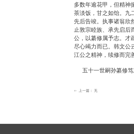
多数年逾花甲
，
但精神
茶淡饭
，
甘之如饴
。
九
先后告竣
。
执事诸翁欣
止敦宗睦族
、
承先启后
公
，
以纂修属予志
。
才
尽心竭力而
已。
韩文公
江公之精神
，
续修而完
五十一世嗣孙纂修笃
上一篇：
无
ꂃ