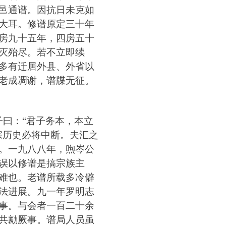
邑通谱
。
因抗日未克如
大耳
。
修谱原定三十年
房九十五年
，
四房五十
灭殆尽
。
若不立即续
多有迁居外县
、
外省以
老成凋谢
，
谱牒无征
。
子曰
：
“
君子务本
，
本立
宗历史必将中断
。
夫汇之
。
一九八八年
，
煦岑公
误以修谱是搞宗族主
难也
。
老谱所载多冷僻
法进展
。
九一年罗明志
事
。
与会者一百二十余
共勷厥事
。
谱局人员虽