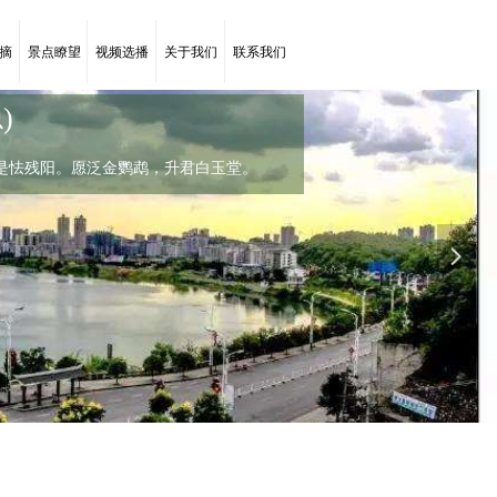
摘
景点瞭望
视频选播
关于我们
联系我们
)
菊花(唐代：李商隐)
是怯残阳。愿泛金鹦鹉，升君白玉堂。
，罗含宅里香。
罗含宅里香。几时禁重露，实是怯残阳。愿泛金鹦鹉，升
넲