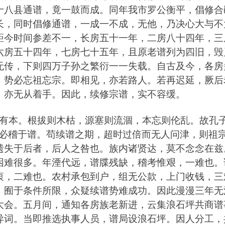
十八县通谱
，
竟一鼓而成
。
同年我市罗公衡平
，
倡修合
长
，
同时倡修通谱
，
一成一不成
，
无他
，
乃决心大与不
距今时间参差不一
，
长房五十一年
，
二房八十四年
，
三
六房五十四年
，
七房七十五年
，
且原老谱列为四旧
，
毁
无传
，
下则四万子孙之繁衍一一失载
。
自古及今
，
各房
，
势必忘祖忘宗
。
即相见
，
亦若路人
。
若再迟延
，
厥后
，
亦无从着手
。
因此
，
续修宗谱
，
实不容缓
。
有本
。
根拔则木枯
，
源塞则流涸
，
本忘则伦乱
。
故孔
必稽于谱
。
苟续谱之期
，
超时过倍而无人问津
，
则祖
遗失于后者
，
后人之咎也
。
族内诸贤达
，
莫不念念在兹
困难很多
。
年湮代远
，
谱牒残缺
，
稽考惟艰
，
一难也
。
衷
，
二难也
。
农村承包到户
，
组无公款
，
上门收钱
，
三
。
囿于条件所限
，
众疑续谱势难成功
。
因此漫漫三年无
大会
。
五月间
，
通知各房族老新进
，
云集浪石坪共商谱
异词
。
当即推选执事人员
，
谱局设浪石坪
。
因人分工
，