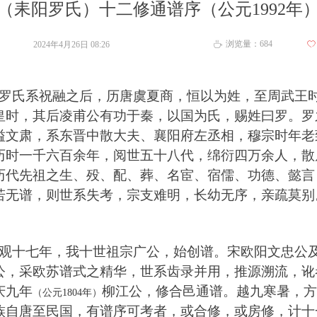
（耒阳罗氏）十二修通谱序（公元1992年
浏览量：
684
2024年4月26日
08:26
ꄀ
ꄘ
罗氏系祝融之后
，
历唐虞夏商
，
恒以为姓
，
至周武王
皇时
，
其后凌甫公有功于秦
，
以国为氏
，
赐姓曰罗
。
罗
谥文肃
，
系东晋中散大夫
、
襄阳府左丞相
，
穆宗时年老
历时一千六百余年
，
阅世五十八代
，
绵衍四万余人
，
散
历代先祖之生
、
殁
、
配
、
葬
、
名宦
、
宿儒
、
功德
、
懿言
若无谱
，
则世系失考
，
宗支难明
，
长幼无序
，
亲疏莫别
。
观十七年
，
我十世祖宗广公
，
始创谱
。
宋欧阳文忠公
公
，
采欧苏谱式之精华
，
世系齿录并用
，
推源溯流
，
讹
庆九年
柳江公
，
修合邑通谱
。
越九寒暑
，
方
（
公元
1804年
）
族自唐至民国
，
有谱序可考者
，
或合修
，
或房修
，
计十