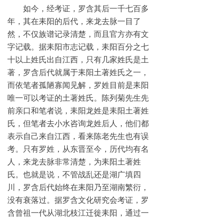
如今，经考证，罗含其后一千七百多
年，其在耒阳的后代，来龙去脉一目了
然，不仅族谱记录清楚，而且官方亦有文
字记载。据耒阳市志记载，耒阳百分之七
十以上姓氏出自江西，只有几家姓氏是土
著，罗含后代就属于耒阳土著姓氏之一，
而依笔者孤陋寡闻见解，罗姓目前是耒阳
唯一可以考证的土著姓氏。陈列菊先生先
前亲口和笔者说，耒阳龙姓是耒阳土著姓
氏，但笔者去小水咨询龙姓后人，他们都
表示自己来自江西，看来陈老先生也有误
考。只有罗姓，从东晋至今，历代均有名
人，来龙去脉非常清楚，为耒阳土著姓
氏。也就是说，不管战乱还是湖广填四
川，罗含后代始终在耒阳乃至湖南繁衍，
没有衰落过。据罗含文化研究会考证，罗
含曾祖一代从湖北枝江迁徙耒阳，通过一