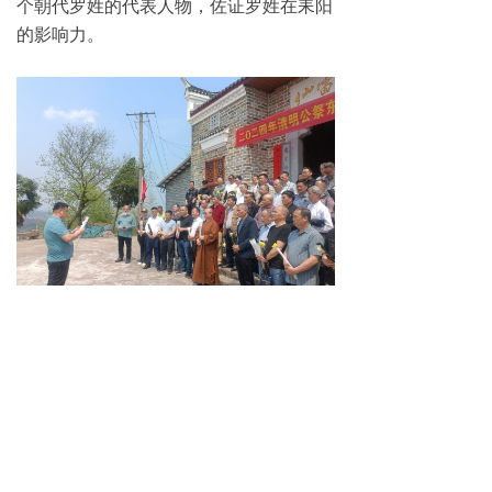
个朝代罗姓的代表人物，佐证罗姓在耒阳
的影响力。
从罗含及罗姓的文化传承，可以看到
耒阳历史的悠久，这种悠久并非空穴来
风，而是有代表人物和代表姓氏的。笔者
曾经写过一篇拙文：
《耒阳土著人口去了
何方》
，引起反响，看来，耒阳还是留下