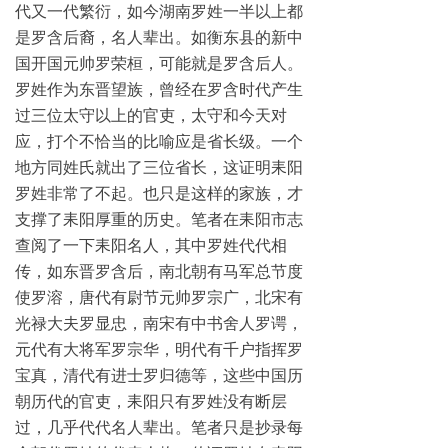
代又一代繁衍，如今湖南罗姓一半以上都
是罗含后裔，名人辈出。如衡东县的新中
国开国元帅罗荣桓，可能就是罗含后人。
罗姓作为东晋望族，曾经在罗含时代产生
过三位太守以上的官吏，太守和今天对
应，打个不恰当的比喻应是省长级。一个
地方同姓氏就出了三位省长，这证明耒阳
罗姓非常了不起。也只是这样的家族，才
支撑了耒阳厚重的历史。笔者在耒阳市志
查阅了一下耒阳名人，其中罗姓代代相
传，如东晋罗含后，南北朝有马军总节度
使罗溶，唐代有尉节元帅罗宗广，北宋有
光禄大夫罗显忠，南宋有中书舍人罗谔，
元代有大将军罗宗华，明代有千户指挥罗
宝真，清代有进士罗归德等，这些中国历
朝历代的官吏，耒阳只有罗姓没有断层
过，几乎代代名人辈出。笔者只是抄录每