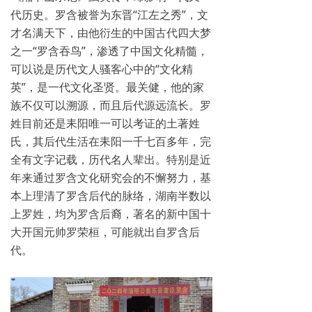
代历史。罗含被誉为东晋“江左之秀”，文
才名满天下，由他衍生的中国古代四大梦
之一“罗含吞鸟”，渗透了中国文化精髓，
可以说是历代文人骚客心中的“文化精
英”，是一代文化圣贤。最关健，他的家
族不仅可以溯源，而且后代源远流长。罗
姓目前还是耒阳唯一可以考证的土著姓
氏，其后代生活在耒阳一千七百多年，完
全有文字记载，历代名人辈出。特别是近
年来通过罗含文化研究会的不懈努力，基
本上理清了罗含后代的脉络，湖南半数以
上罗姓，均为罗含后裔，著名的新中国十
大开国元帅罗荣桓，可能就出自罗含后
代。