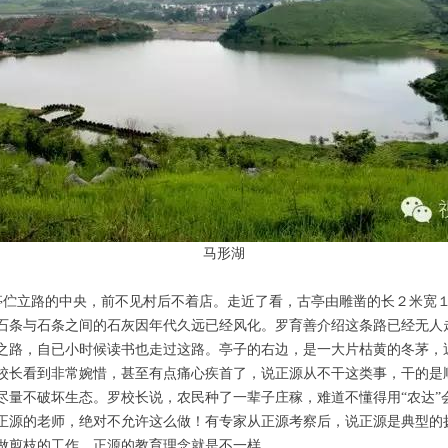
马形湖
立路的中央，前不见村后不着店。走近了看，古亭由雕凿的长２米宽１
石条与石条之间的石灰因年代久远已经风化。罗育善介绍这条路已经无人
之路，自已小时候读书也走过这路。亭子的右边，是一大片枯黄的冬茅，近
校长看到非常婉惜，甚至有点痛心疾首了，说正源从不干这类事，干的是
尽量不破坏生态。罗校长说，农民种了一辈子庄稼，难道不懂得用“农达”
正源的老师，绝对不允许这么做！有专家从正源考察后，说正源是典型的
做剪枝的工作，正源的教育理念就是不一样。