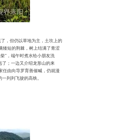
了，但仍以草地为主，土坎上的
满矮短的荆棘，树上结满了青涩
柴”，端午时煮水给小朋友洗
远了；一边又介绍龙形山的来
家任由向导罗育善催喊，仍就漫
的一列列飞驶的高铁。