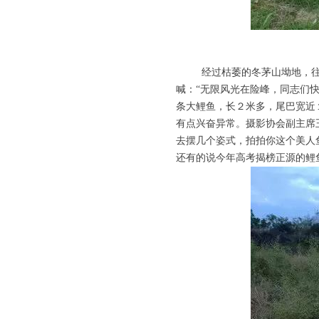
经过枯萎的冬茅山坳地，往左
喊：“无限风光在险峰，同志们
条大鲤鱼，长２米多，尾巴宽近
有点兴奋异常。摄影协会副主席
去摆几个姿式，拍拍你这个美人
还有的说今年高考揭榜正源的鲤