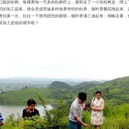
口粗的松树。每棵离地一尺多的松树杆上，都剥去了一小块松树皮，绑上
同的加工提炼，便会变成用途多样效果奇特的松香，顿时香飘四海起来。
考结果一出，往往一下便亮瞎您的眼晴，顿时誉满三湘起来；稍略去看，
路加工提炼的艰辛呢？