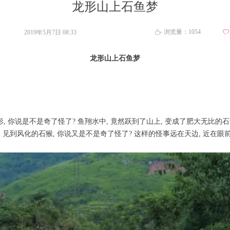
龙形山上石鱼梦
浏览量：
1054
2019年5月7日
08:33
ꄀ
ꄘ
龙形山上石鱼梦
, 你说是不是奇了怪了? 鱼翔水中, 竟然跃到了山上, 变成了肥大无比的石
怪; 见到风化的石猴, 你说又是不是奇了怪了? 这样的怪事远在天边, 近在