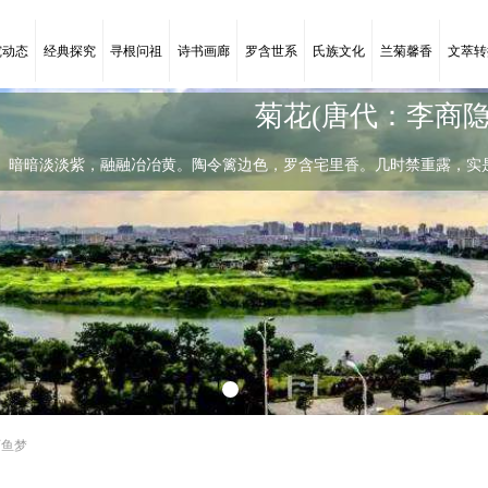
究动态
经典探究
寻根问祖
诗书画廊
罗含世系
氏族文化
兰菊馨香
文萃转
菊花(唐代：李商隐
暗暗淡淡紫，融融冶冶黄。陶令篱边色，罗含宅里香。几时禁重露，实
陶令篱边色
暗暗淡淡紫，融融冶冶黄。陶令篱边色，
石鱼梦