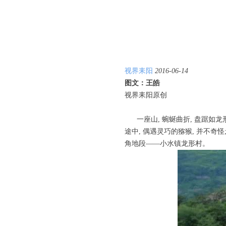
视界耒阳
2016-06-14
图文：王皓
视界耒阳原创
一座山, 蜿蜒曲折, 盘踞如龙形
途中, 偶遇灵巧的猕猴, 并不奇
角地段——小水镇龙形村。