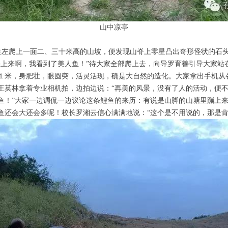
山中凉亭
爬上一面二、三十米高的山坡，便发现山脊上零星凸出奇形怪状的石头
快上来啊，我看到了美人鱼！”待大家全部爬上去，向导罗育善引导大家站
１米，身肥壮，眼圆突，活灵活现，确是大自然的造化。大家拿出手机从
王英林拿着专业相机拍，边拍边说：“再美的风景，没有了人的活动，便
鱼！”大家一边调侃一边议论这条鲤鱼的来历：有说是山脚的山塘里蹦上
鱼还会大还会多呢！校长罗湘云信心满满地说：“这个是不用说的，那是肯