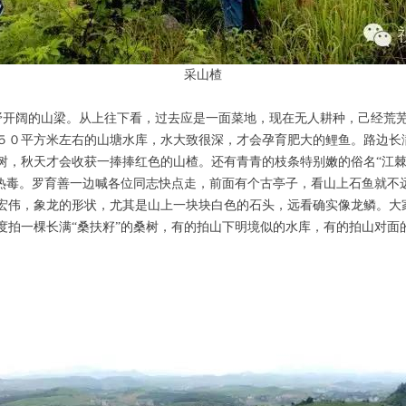
采山楂
阔的山梁。从上往下看，过去应是一面菜地，现在无人耕种，己经荒芜
５０平方米左右的山塘水库，水大致很深，才会孕育肥大的鲤鱼。路边长
树，秋天才会收获一捧捧红色的山楂。还有青青的枝条特别嫩的俗名“江棘
等热毒。罗育善一边喊各位同志快点走，前面有个古亭子，看山上石鱼就不
宏伟，象龙的形状，尤其是山上一块块白色的石头，远看确实像龙鳞。大
度拍一棵长满“桑扶籽”的桑树，有的拍山下明境似的水库，有的拍山对面