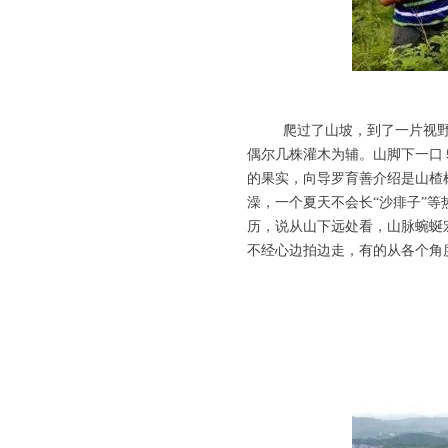
爬过了山坡，到了一片视野开
偶尔几株灌木为辅。山脚下一口
的果实，向导罗育善介绍是山楂
澡，一个夏天不会长“沙痱子”
历，说从山下远处看，山脉蜿蜒
不经心边拍边走，有的从各个角