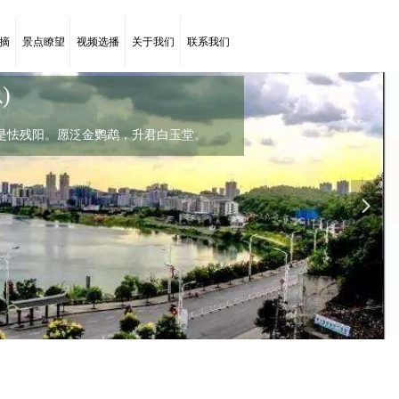
摘
景点瞭望
视频选播
关于我们
联系我们
)
菊花(唐代：李商隐)
是怯残阳。愿泛金鹦鹉，升君白玉堂。
，罗含宅里香。
罗含宅里香。几时禁重露，实是怯残阳。愿泛金鹦鹉，升
넲