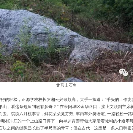
龙形山石鱼
得的轻松，正源学校校长罗湘云兴致颇高，大手一挥道：“手头的工作统
形山，看这条鲤鱼到底有多奇？” 在耒阳城区金华路口，接上文联副主席
去。缤纷六月桃李香，鲜花朵朵竞芬芳; 车内车外笑语喧, 一路轻松一路
村冲底的一个上山路口停下，向导罗育善带领大家沿着陡峭的小道攀爬
石块之间的缝隙巳长出了半尺高的青草；但在古代，这应是一条人口稠密