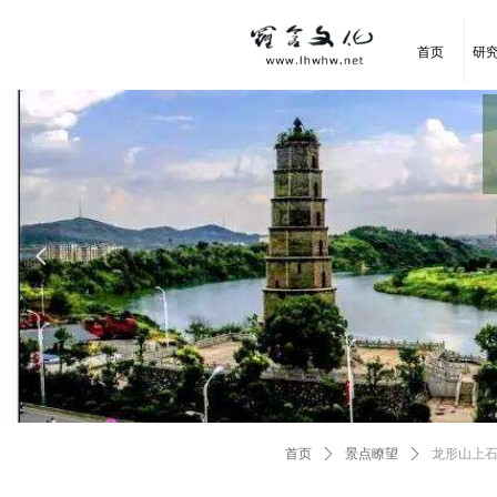
首页
研
넳
首页
ꄲ
景点瞭望
ꄲ
龙形山上