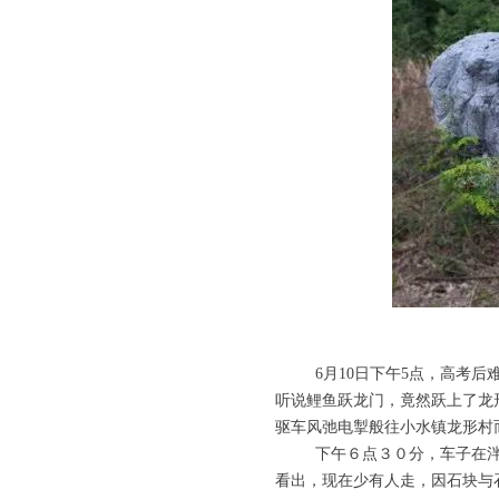
6月10日下午5点，高考后难
听说鲤鱼跃龙门，竟然跃上了龙
驱车风弛电掣般往小水镇龙形村而
下午６点３０分，车子在泮塘
看出，现在少有人走，因石块与