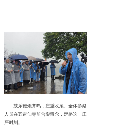
鼓乐鞭炮齐鸣，庄重收尾。全体参祭
人员在五雷仙寺前合影留念，定格这一庄
严时刻。