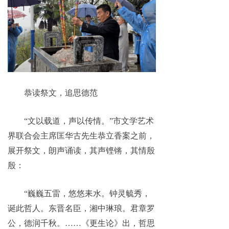
恭读祭文，追思德范
“文以载道，声以传情。”市文学艺术
界联合会主席匡华古先生恭立香案之前，
展开祭文，朗声诵读，其声铿锵，其情殷
殷：
“巍巍五雷，悠悠耒水。钟灵毓秀，
诞此哲人。东晋名臣，湘中琳琅。君章罗
公，德润千秋。……《更生论》出，哲思