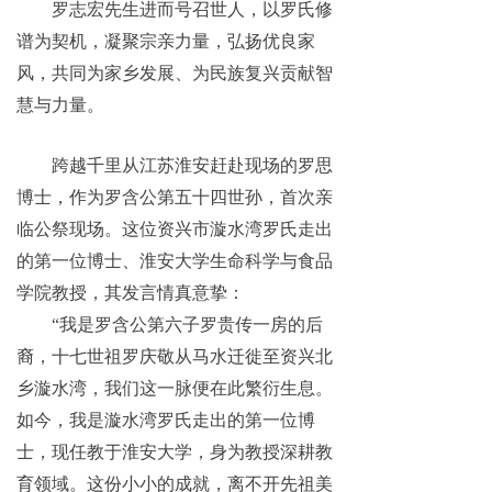
罗志宏先生进而号召世人，以罗氏修
谱为契机，凝聚宗亲力量，弘扬优良家
风，共同为家乡发展、为民族复兴贡献智
慧与力量。
跨越千里从江苏淮安赶赴现场的罗思
博士，作为罗含公第五十四世孙，首次亲
临公祭现场。这位资兴市漩水湾罗氏走出
的第一位博士、淮安大学生命科学与食品
学院教授，其发言情真意挚：
“我是罗含公第六子罗贵传一房的后
裔，十七世祖罗庆敬从马水迁徙至资兴北
乡漩水湾，我们这一脉便在此繁衍生息。
如今，我是漩水湾罗氏走出的第一位博
士，现任教于淮安大学，身为教授深耕教
育领域。这份小小的成就，离不开先祖美