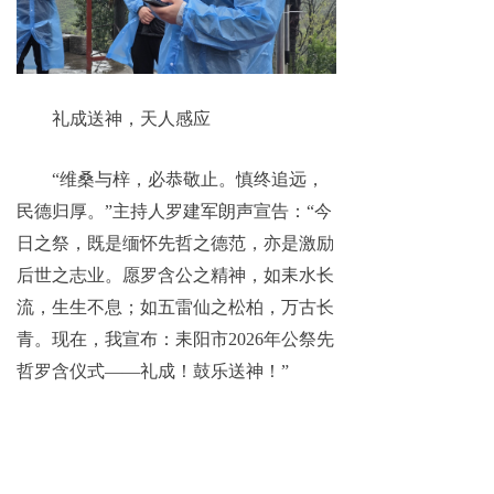
礼成送神，天人感应
“维桑与梓，必恭敬止。慎终追远，
民德归厚。”主持人罗建军朗声宣告：“今
日之祭，既是缅怀先哲之德范，亦是激励
后世之志业。愿罗含公之精神，如耒水长
流，生生不息；如五雷仙之松柏，万古长
青。现在，我宣布：耒阳市2026年公祭先
哲罗含仪式——礼成！鼓乐送神！”