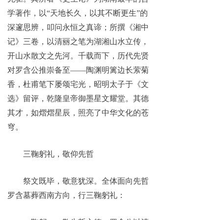
学著作，以“天地长久，以其不断更生”的
深邃思辨，叩问永恒之真谛；所撰《湘中
记》三卷，以清丽之笔为湖湘山水立传，
开山水散文之先河。千载而下，历代先贤
对罗含公推崇备至——陶渊明篱边长萦菊
香，杜甫笔下屡颂宅光，昭明太子于《文
选》留评，乾隆皇帝御墨星文耀堂。其德
其才，如熠熠星辰，照亮了中华文化的苍
穹。
三鞠躬礼，敬仰先哲
祭文既毕，敬意犹深。全体面向先哲
罗含墓葬西南方向，行三鞠躬礼：