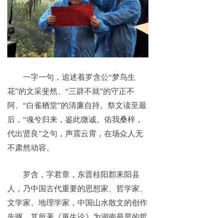
一字一句，追述着罗含公“梦鸟生
花”的文采斐然、“三辟不就”的守正不
阿、“白雀栖堂”的清廉自持。祭文读至最
后，“魂兮归来，鉴此微诚。佑我桑梓，
代出贤良”之句，声震云霄，在场众人无
不肃然动容。
罗含，字君章，东晋桂阳郡耒阳县
人，乃中国古代重要的思想家、哲学家、
文学家、地理学家，中国山水散文的创作
先驱。其所著《更生论》为湖南最早的哲