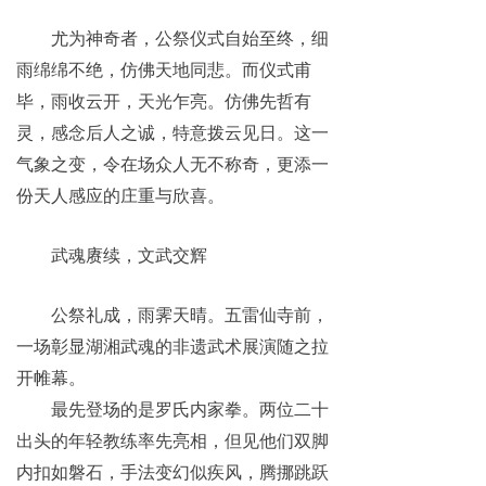
尤为神奇者，公祭仪式自始至终，细
雨绵绵不绝，仿佛天地同悲。而仪式甫
毕，雨收云开，天光乍亮。仿佛先哲有
灵，感念后人之诚，特意拨云见日。这一
气象之变，令在场众人无不称奇，更添一
份天人感应的庄重与欣喜。
武魂赓续，文武交辉
公祭礼成，雨霁天晴。五雷仙寺前，
一场彰显湖湘武魂的非遗武术展演随之拉
开帷幕。
最先登场的是罗氏内家拳。两位二十
出头的年轻教练率先亮相，但见他们双脚
内扣如磐石，手法变幻似疾风，腾挪跳跃