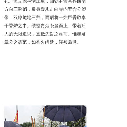
礼。但见他神情庄重，面朝罗含墓葬西南
方向三鞠躬，反身缓步走向寺内罗含公塑
像，双膝跪地三拜，而后将一炷巨香敬奉
于香炉之中。缕缕青烟袅袅而上，带着后
人的无限追思，直抵先哲之灵前。惟愿君
章公之德范，如香火绵延，泽被后世。