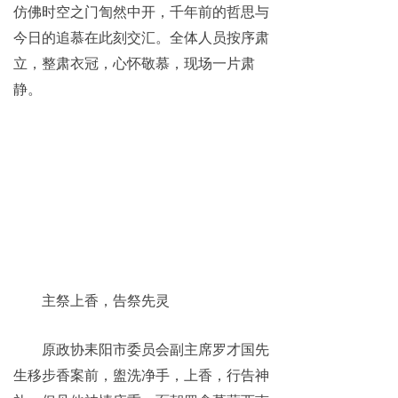
仿佛时空之门訇然中开，千年前的哲思与
今日的追慕在此刻交汇。全体人员按序肃
立，整肃衣冠，心怀敬慕，现场一片肃
静。
主祭上香，告祭先灵
原政协耒阳市委员会副主席罗才国先
生移步香案前，盥洗净手，上香，行告神