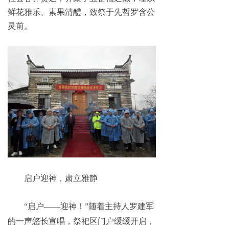
鲜花雅乐、素果清醴，致祭于先哲罗含公
灵前。
启户迎神，肃立雅静
“启户——迎神！”随着主持人罗建军
的一声悠长宣唱，祭祀区门户缓缓开启，