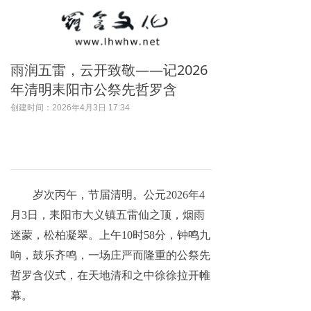
雨润五雷，云开致敬——记2026
年清明耒阳市公祭先哲罗含
创建时间：
2026年4月3日
17:34
岁次丙午，节届清明。公元2026年4
月3日，耒阳市大义镇五雷仙之顶，烟雨
迷蒙，松柏凝翠。上午10时58分，钟鸣九
响，鼓乐齐鸣，一场庄严而隆重的公祭先
哲罗含仪式，在天地清和之中徐徐拉开帷
幕。