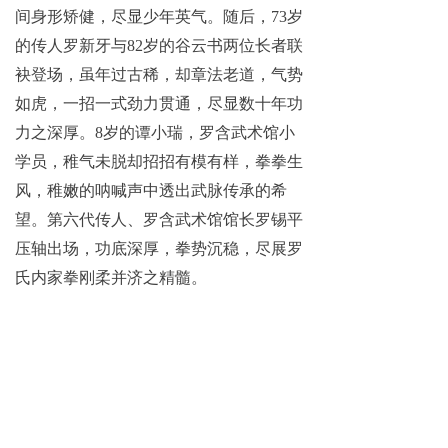
间身形矫健，尽显少年英气。随后，73岁
的传人罗新牙与82岁的谷云书两位长者联
袂登场，虽年过古稀，却章法老道，气势
如虎，一招一式劲力贯通，尽显数十年功
力之深厚。8岁的谭小瑞，罗含武术馆小
学员，稚气未脱却招招有模有样，拳拳生
风，稚嫩的呐喊声中透出武脉传承的希
望。第六代传人、罗含武术馆馆长罗锡平
压轴出场，功底深厚，拳势沉稳，尽展罗
氏内家拳刚柔并济之精髓。