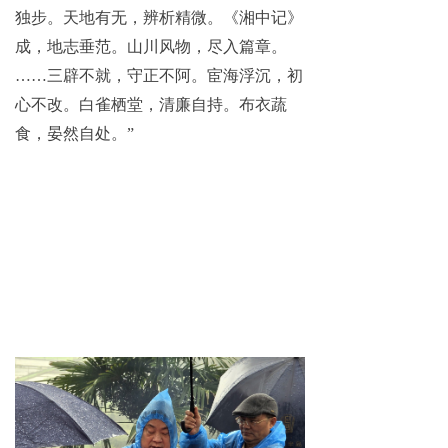
独步。天地有无，辨析精微。《湘中记》
成，地志垂范。山川风物，尽入篇章。
……三辟不就，守正不阿。宦海浮沉，初
心不改。白雀栖堂，清廉自持。布衣蔬
食，晏然自处。”