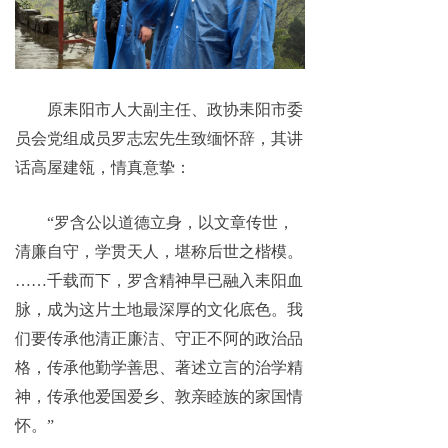
原耒阳市人大副主任、政协耒阳市委
员会党组成员罗志宏先生致缅怀辞，其讲
话高屋建瓴，情真意挚：
“罗含公以道德立身，以文章传世，
清廉自守，学贯天人，堪称后世之楷模。
……千载而下，罗含精神早已融入耒阳血
脉，成为这片土地最深厚的文化底色。我
们要传承他清正廉洁、守正不阿的政治品
格，传承他勤学善思、著述立言的治学精
神，传承他爱国爱乡、敦亲睦族的家国情
怀。”