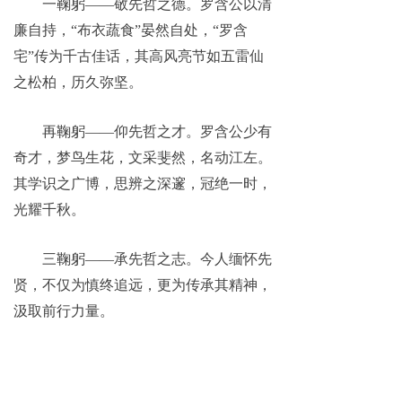
一鞠躬——敬先哲之德。罗含公以清
廉自持，“布衣蔬食”晏然自处，“罗含
宅”传为千古佳话，其高风亮节如五雷仙
之松柏，历久弥坚。
再鞠躬——仰先哲之才。罗含公少有
奇才，梦鸟生花，文采斐然，名动江左。
其学识之广博，思辨之深邃，冠绝一时，
光耀千秋。
三鞠躬——承先哲之志。今人缅怀先
贤，不仅为慎终追远，更为传承其精神，
汲取前行力量。