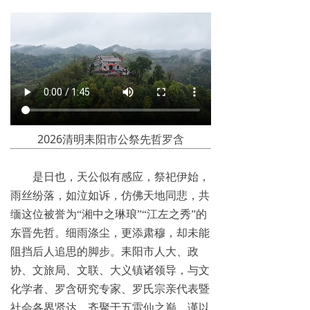
2026清明耒阳市公祭先哲罗含
是日也，天公似有感应，祭祀伊始，
雨丝纷落，如泣如诉，仿佛天地同悲，共
缅这位被誉为“湘中之琳琅”“江左之秀”的
东晋先哲。细雨涤尘，更添肃穆，却未能
阻挡后人追思的脚步。耒阳市人大、政
协、文旅局、文联、大义镇诸领导，与文
化学者、罗含研究专家、罗氏宗亲代表暨
社会各界贤达，齐聚于五雷仙之巅，谨以