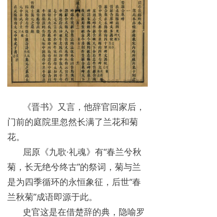
《晋书》又言，他辞官回家后，
门前的庭院里忽然长满了兰花和菊
花。
屈原《九歌·礼魂》有“春兰兮秋
菊，长无绝兮终古”的祭词，菊与兰
是为四季循环的永恒象征，后世“春
兰秋菊”成语即源于此。
史官这是在借楚辞的典，隐喻罗