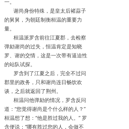
一。
谢尚身份特殊，是皇太后褚蒜子
的舅舅，为朝廷制衡桓温的重要力
量。
桓温派罗含前往江夏郡，去检察
弹劾谢尚的过失，恒温肯定是知晓
罗、谢的交情，这是一次带有逼迫性
的站队试探。
罗含到了江夏之后，完全不过问
郡里的政务，只和谢尚连日畅饮欢
谈，之后就返回了荆州。
桓温问他弹劾的情况，罗含反问
道：“您觉得谢尚是个什么样的人？”
桓温想了想：“他是胜过我的人。” 罗
含便说：“哪有胜过您的人，会做不