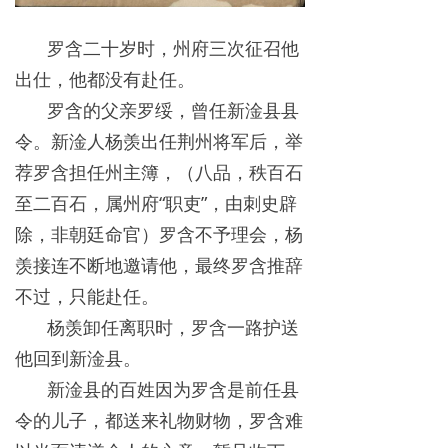
罗含二十岁时，州府三次征召他
出仕，他都没有赴任。
罗含的父亲罗绥，曾任新淦县县
令。新淦人杨羡出任荆州将军后，举
荐罗含担任州主簿，（八品，秩百石
至二百石，属州府“职吏”，由刺史辟
除，非朝廷命官）罗含不予理会，杨
羡接连不断地邀请他，最终罗含推辞
不过，只能赴任。
杨羡卸任离职时，罗含一路护送
他回到新淦县。
新淦县的百姓因为罗含是前任县
令的儿子，都送来礼物财物，罗含难