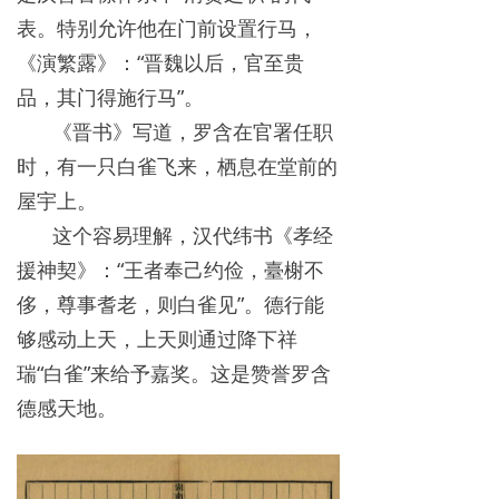
表。特别允许他在门前设置行马，
《演繁露》：“晋魏以后，官至贵
品，其门得施行马”。
《晋书》写道，罗含在官署任职
时，有一只白雀飞来，栖息在堂前的
屋宇上。
这个容易理解，汉代纬书《孝经
援神契》：“王者奉己约俭，臺榭不
侈，尊事耆老，则白雀见”。德行能
够感动上天，上天则通过降下祥
瑞“白雀”来给予嘉奖。这是赞誉罗含
德感天地。