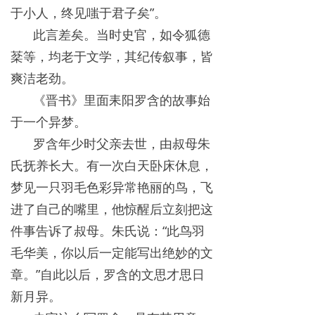
于小人，终见嗤于君子矣”。
此言差矣。当时史官，如令狐德
棻等，均老于文学，其纪传叙事，皆
爽洁老劲。
《晋书》里面耒阳罗含的故事始
于一个异梦。
罗含年少时父亲去世，由叔母朱
氏抚养长大。有一次白天卧床休息，
梦见一只羽毛色彩异常艳丽的鸟，飞
进了自己的嘴里，他惊醒后立刻把这
件事告诉了叔母。朱氏说：“此鸟羽
毛华美，你以后一定能写出绝妙的文
章。”自此以后，罗含的文思才思日
新月异。