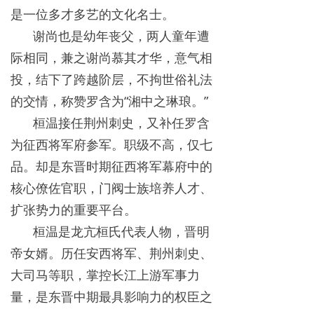
是一位多才多艺的文化名士。
谢尚也是幼年丧父，两人童年遭
际相同，兼之谢尚慕其才华，意气相
投，结下了跨越阶层，不拘世俗礼法
的交情，称赞罗含为“湘中之琳琅。”
桓温接任荆州刺史，又补任罗含
为征西将军府参军。职级不高，仅七
品。却是东晋时期征西将军幕府中的
核心僚佐官职，门阀士族培养人才、
扩张势力的重要平台。
桓温是龙亢桓氏代表人物，晋明
帝女婿。历任安西将军、荆州刺史、
大司马等职，掌控长江上游军事力
量，是东晋中期最具影响力的权臣之