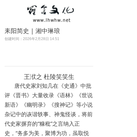
耒阳简史 | 湘中琳琅
创建时间：
2026年2月28日
14:51
王洑之 杜陵笑笑生
唐代史家刘知几在《史通》中批
评《晋书》大量收录《语林》《世说
新语》《幽明录》《搜神记》等小说
杂记中的诙谐轶事、神鬼怪谈，将前
代史家摒弃的“糠秕”之言纳入正
史，“务多为美，聚博为功，虽取悦