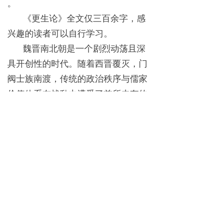
。
《更生论》全文仅三百余字，感
兴趣的读者可以自行学习。
魏晋南北朝是一个剧烈动荡且深
具开创性的时代。随着西晋覆灭，门
阀士族南渡，传统的政治秩序与儒家
价值体系在战乱中遭受了前所未有的
冲击 。
在历经一次又一次的血雨腥风之
后，士人们对儒家伦理道德的价值原
则产生了质疑和动摇，经学一尊的地
位被打破，儒学处于风雨飘摇之中。
佛教的小乘教义，特别是关于“无
常”、“苦”以及因果轮回的思想，开始
在士大夫阶层中产生广泛共鸣。佛教