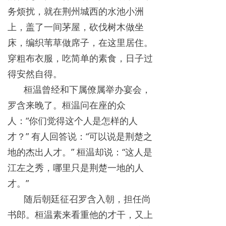
务烦扰，就在荆州城西的水池小洲
上，盖了一间茅屋，砍伐树木做坐
床，编织苇草做席子，在这里居住。
穿粗布衣服，吃简单的素食，日子过
得安然自得。
桓温曾经和下属僚属举办宴会，
罗含来晚了。桓温问在座的众
人：“你们觉得这个人是怎样的人
才？” 有人回答说：“可以说是荆楚之
地的杰出人才。” 桓温却说：“这人是
江左之秀，哪里只是荆楚一地的人
才。”
随后朝廷征召罗含入朝，担任尚
书郎。桓温素来看重他的才干，又上