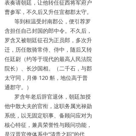
表奏请朝廷，让他转任征西将军府户
曹参军，不久后又升任宜都郡太守。
等到桓温受封南郡公，便引荐罗
含担任自己封国的郎中令。不久后，
罗含又被朝廷征召为正员郎，多次升
迁，历任散骑常侍、侍中，随后又转
任廷尉（约等于现代的最高人民法院
院长）、长沙国相。（二千石，与郡
太守同，月俸 120 斛，地位高于普
通郡守。）
罗含年老后辞官退休，朝廷加授
他中散大夫的官衔，这职务属光禄勋
系统，以无固定职事、备顾问应对为
核心特征，兼具荣誉性与顾问功能，
是汉晋官僚体系中“清贵之职”的代