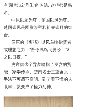
有“驩兜”或“丹朱”的叫法, 这些都是鸟
名。
中原以龙为尊，楚国以凤为尊。
楚国崇凤是图腾崇拜和祖先崇拜的结
合。
屈原的《离骚》以凤鸟喻指贤者
或理想之力：“吾令凤鸟飞腾兮，继
之以日夜。”
史官借这个异梦喻指了罗含的贤
能、家学传承、楚南名士三重含义，
手法不可谓不高明。到了看不懂的人
眼里，就变成了怪力乱神。