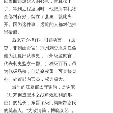
以当面违逆众人的心意，暂且收下
了。等到启程返回时，他把所有礼物
全部封存好，留在了县里，就此离
开。因为这件事，远近的人都对他推
崇敬服。
后来罗含担任桂阳郡功曹，（属
吏，非朝廷命官）荆州刺史庾亮任命
他为江夏部从事史，（州级监察官，
代表刺史监察一郡。）秩级百石，虽
为低级品秩，但监察权重，可直接查
办、处置郡内官员，权力极大。
当时的江夏郡太守谢尚，是谢安
（后来创造淝水之战辉煌胜利的那
位）的兄长，东晋顶级门阀陈郡谢氏
的奠基人。“为政清简，博晓众艺”，