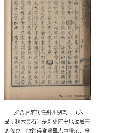
罗含后来转任荆州别驾，（六
品，秩六百石）是刺史府中地位最高
的佐吏。他觉得官署里人声嘈杂、事