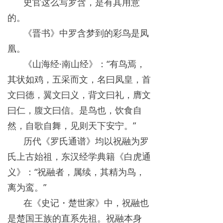
史官这么写罗含，是有其用意
的。
《晋书》中罗含梦到的彩鸟是凤
凰。
《山海经·南山经》：“有鸟焉，
其状如鸡，五采而文，名曰凤皇，首
文曰德，翼文曰义，背文曰礼，膺文
曰仁，腹文曰信。是鸟也，饮食自
然，自歌自舞，见则天下安宁。”
历代《罗氏通谱》均以祝融为罗
氏上古始祖，东汉经学典籍《白虎通
义》：“祝融者，属续，其精为鸟，
离为鸾。”
在《史记・楚世家》中，祝融也
是楚国王族的直系先祖。祝融本身