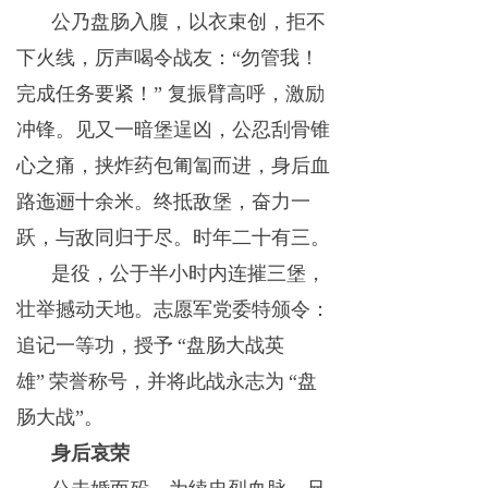
公乃盘肠入腹，以衣束创，拒不
下火线，厉声喝令战友：
“勿管我！
完成任务要紧！” 复振臂高呼，激励
冲锋。见又一暗堡逞凶，公忍刮骨锥
心之痛，挟炸药包匍匐而进，身后血
路迤逦十余米。终抵敌堡，奋力一
跃，与敌同归于尽。时年二十有三。
是役，公于半小时内连摧三堡，
壮举撼动天地。志愿军党委特颁令：
追记一等功，授予
“盘肠大战英
雄”
荣誉称号，并将此战永志为
“盘
肠大战”。
身后哀荣