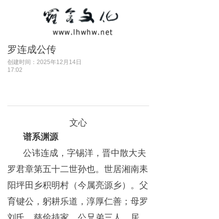
罗连成公传
创建时间：
2025年12月14日
17:02
文心
谱系渊源
公讳连成，字锡洋，晋中散大夫
罗君章第五十二世孙也。世居湘南耒
阳坪田乡积明村（今属亮源乡）。父
育键公，躬耕乐道，淳厚仁善；母罗
刘氏，慈俭持家。公兄弟三人，居