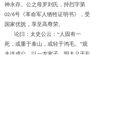
神永存。公之母罗刘氏，持烈字第
号《革命军人牺牲证明书》，受
02/6
国家优抚，享至高尊荣。
论曰：太史公云：
“人固有一
死，或重于泰山，或轻于鸿毛。”观
夫连成公，以一农家子，明大义于乱
世，择正道于迷途，终以盘肠喋血之
烈，成泰山之重。其勇，惊天地；其
忠，贯日月。昔岳武穆精忠报国，关
云长刮骨疗毒，公兼而有之，洵为吾
族千载精神之化身。今公之英名，既
铭于国家史册，亦铸为吾族“忠勇刚
烈，取义成仁”之家训丰碑。公之精
神，与耒水长流，共南岳不朽。唯待