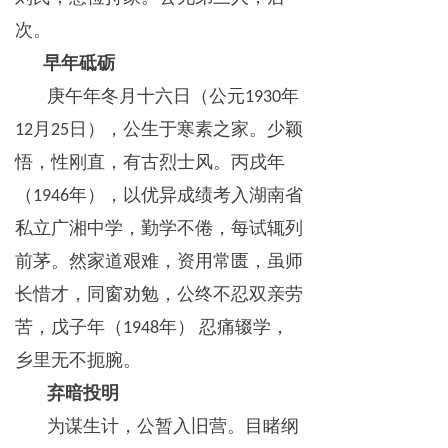
次。
早年砥砺
庚午年冬月十六日（公元
年
1930
月
日），公生于寒素之家。少颖
12
25
悟，性刚直，有古烈士风。丙戌年
（
年），以优异成绩考入湖南省
1946
私立广湘中学，勤学不倦，每试辄列
前茅。然家道艰难，资用常匮，虽师
长惜才，同窗劝勉，公终不忍双亲劳
苦，戊子年（
年）
忍痛辍学，
1948
乡里无不扼腕。
弃暗投明
为谋生计，公暂入旧营。目睹纲