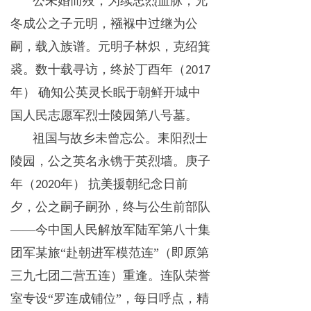
公未婚而殁，为续忠烈血脉，兄
冬成公之子元明，襁褓中过继为公
嗣，载入族谱。元明子林炽，克绍箕
裘。数十载寻访，终於丁酉年（
2017
年）
确知公英灵长眠于朝鲜开城中
国人民志愿军烈士陵园第八号墓。
祖国与故乡未曾忘公。耒阳烈士
陵园，公之英名永镌于英烈墙。庚子
年（
年）
抗美援朝纪念日前
2020
夕，公之嗣子嗣孙，终与公生前部队
——今中国人民解放军陆军第八十集
团军某旅“赴朝进军模范连”（即原第
三九七团二营五连）重逢。连队荣誉
室专设“罗连成铺位”，每日呼点，精