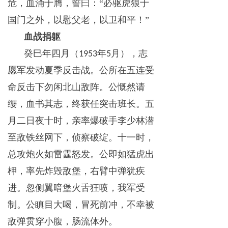
危，血涌于膺，誓曰：“必驱虎狼于
国门之外，以慰父老，以卫和平！”
血战捐躯
癸巳年四月（
年
月），志
1953
5
愿军发动夏季反击战。公所在五连受
命反击下勿闲北山敌阵。公慨然请
缨，血书其志，终获任突击班长。五
月二日夜十时，亲率爆破手李少林潜
至敌铁丝网下，侦察破绽。十一时，
总攻炮火如雷霆怒发。公即如猛虎出
柙，率先炸毁敌堡，右臂中弹犹疾
进。忽侧翼暗堡火舌狂喷，我军受
制。公瞋目大喝，冒死前冲，不幸被
敌弹贯穿小腹，肠流体外。