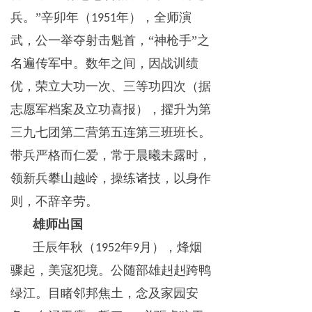
兵。”辛卯年（
年），全师演
1951
武，公一举夺射击魁首，“神枪手”之
名遍传军中。数年之间，因战训绩
优，荣立大功一次、三等功四次（据
志愿军档案及立功喜报），擢升为第
三九七团第二营第五连第三班班长。
带兵严格而仁爱，常于晨曦未露时，
领新兵攀山越岭，操练诸技，以身作
则，不辞辛劳。
雄师出国
壬辰年秋（
年
月），烽烟
1952
9
骤起，美寇犯境。公随部雄赳赳跨鸭
绿江。目睹邻邦焦土，念及家园安