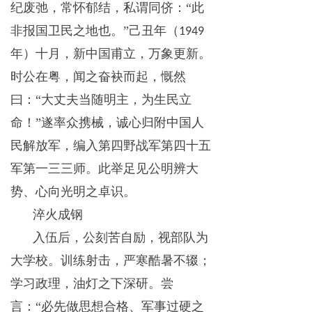
纪废弛，常怀郁结，私谓同侪：
“此
非报国卫民之地也。”己丑年（
1949
年）十月，新中国甫立，万象更新。
时公在粤，闻之奋袂而起，慨然
曰：“大丈夫当随明主，为生民立
命！”遂率众携械，诚心归附中国人
民解放军，编入第四野战军第四十五
军第一三三师。此举足见公明辨大
势、心向光明之卓识。
淬火成钢
入伍后，公刻苦自励，视部队为
大学校。训练射击，严寒酷暑不辍；
学习政理，油灯之下深研。尝
言：
“必先做思想合格、军事过硬之