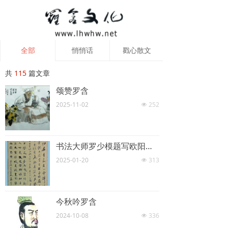
全部
悄悄话
戳心散文
共
115
篇文章
颂赞罗含
2025-11-02
252
넶
书法大师罗少模题写欧阳敏老师颂罗含
2025-01-20
313
넶
今秋吟罗含
2024-10-08
336
넶